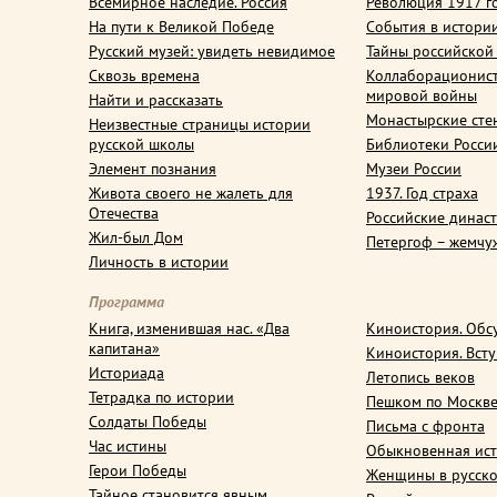
Всемирное наследие. Россия
Революция 1917 г
На пути к Великой Победе
События в истори
Русский музей: увидеть невидимое
Тайны российской
Сквозь времена
Коллаборационис
мировой войны
Найти и рассказать
Монастырские сте
Неизвестные страницы истории
русской школы
Библиотеки Росси
Элемент познания
Музеи России
Живота своего не жалеть для
1937. Год страха
Отечества
Российские динас
Жил-был Дом
Петергоф – жемчу
Личность в истории
Программа
Книга, изменившая нас. «Два
Киноистория. Обс
капитана»
Киноистория. Вст
Историада
Летопись веков
Тетрадка по истории
Пешком по Москв
Солдаты Победы
Письма с фронта
Час истины
Обыкновенная ис
Герои Победы
Женщины в русско
Тайное становится явным