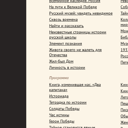
Всемирное наследие. Россия
Рев
На пути к Великой Победе
Соб
Русский музей: увидеть невидимое
Тай
Сквозь времена
Кол
мир
Найти и рассказать
Мон
Неизвестные страницы истории
русской школы
Биб
Элемент познания
Муз
Живота своего не жалеть для
1937
Отечества
Рос
Жил-был Дом
Пет
Личность в истории
Программа
Книга, изменившая нас. «Два
Кин
капитана»
Кин
Историада
Лет
Тетрадка по истории
Пеш
Солдаты Победы
Пис
Час истины
Обы
Герои Победы
Жен
Тайное становится явным