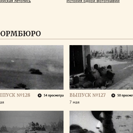
сийская летопись
История одной фотографии
ФОРМБЮРО
ЫПУСК №128
ВЫПУСК №127
54 просмотра
50 просмо
ая
7 мая