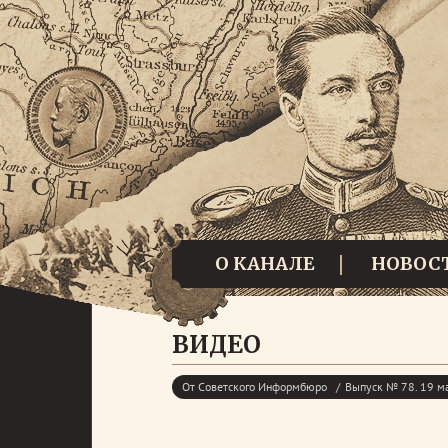
О КАНАЛЕ
НОВОС
ВИДЕО
От Советского Информбюро
Выпуск № 78. 19 м