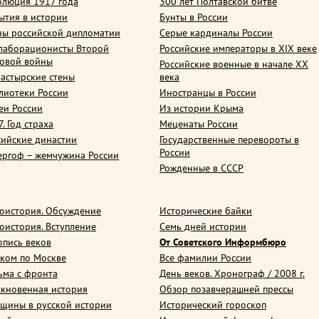
олюция 1917 года
300 лет Полтавской битве
ытия в истории
Бунты в России
ны российской дипломатии
Серые кардиналы России
лаборационисты Второй
Российские императоры в XIX веке
овой войны
Российские военные в начале ХХ
астырские стены
века
лиотеки России
Иностранцы в России
еи России
Из истории Крыма
. Год страха
Меценаты России
сийские династии
Государственные перевороты в
России
ергоф – жемчужина России
Рожденные в СССР
оистория. Обсуждение
Исторические байки
оистория. Вступление
Семь дней истории
опись веков
От Советского Информбюро
ком по Москве
Все фамилии России
ьма с фронта
День веков. Хронограф / 2008 г.
кновенная история
Обзор позавчерашней прессы
щины в русской истории
Исторический гороскоп