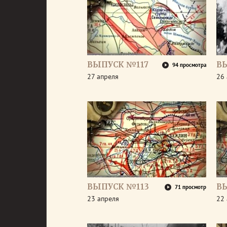
ВЫПУСК №117
В
94 просмотра
27 апреля
26 
ВЫПУСК №113
В
71 просмотр
23 апреля
22 