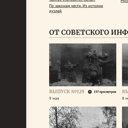
Рос
По законам чести. Из истории
дуэлей
ОТ СОВЕТСКОГО ИН
ВЫПУСК №129
В
197 просмотров
9 мая
8 м