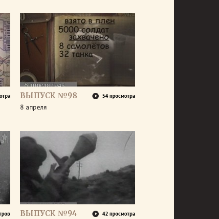
ВЫПУСК №98
отра
54 просмотра
8 апреля
ВЫПУСК №94
тров
42 просмотра