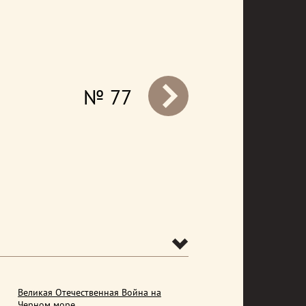
№ 77
prev
Великая Отечественная Война на
Черном море