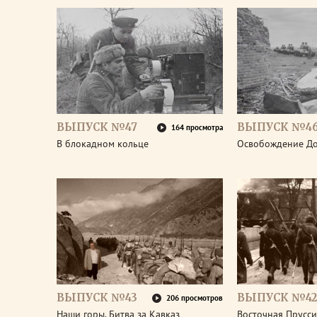
ВЫПУСК №47
ВЫПУСК №4
164 просмотра
В блокадном кольце
Освобождение До
ВЫПУСК №43
ВЫПУСК №42
206 просмотров
Наши горы. Битва за Кавказ
Восточная Прусси