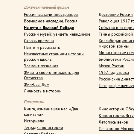
Документальный фильм
Россия глазами иностранцев
Достояние России
Всемирное наследие. Россия
Революция 1917 г
На пути к Великой Победе
События в истори
Русский музей: увидеть невидимое
Тайны российской
Сквозь времена
Коллаборационис
мировой войны
Найти и рассказать
Монастырские сте
Неизвестные страницы истории
русской школы
Библиотеки Росси
Элемент познания
Музеи России
Живота своего не жалеть для
1937. Год страха
Отечества
Российские динас
Жил-был Дом
Петергоф – жемчу
Личность в истории
Программа
Книга, изменившая нас. «Два
Киноистория. Обс
капитана»
Киноистория. Вст
Историада
Летопись веков
Тетрадка по истории
Пешком по Москв