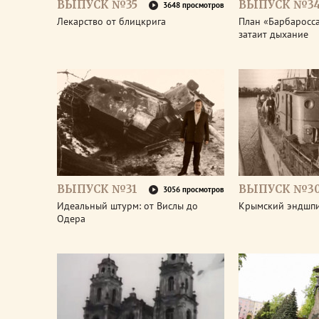
ВЫПУСК №35
ВЫПУСК №3
3648 просмотров
Лекарство от блицкрига
План «Барбаросса
затаит дыхание
ВЫПУСК №31
ВЫПУСК №3
3056 просмотров
Идеальный штурм: от Вислы до
Крымский эндшп
Одера