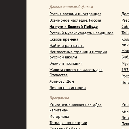
Документальный фильм
Россия глазами иностранцев
Дос
Всемирное наследие. Россия
Рев
На пути к Великой Победе
Соб
Русский музей: увидеть невидимое
Тай
Сквозь времена
Кол
мир
Найти и рассказать
Мон
Неизвестные страницы истории
русской школы
Биб
Элемент познания
Муз
Живота своего не жалеть для
1937
Отечества
Рос
Жил-был Дом
Пет
Личность в истории
Программа
Книга, изменившая нас. «Два
Кин
капитана»
Кин
Историада
Лет
Тетрадка по истории
Пеш