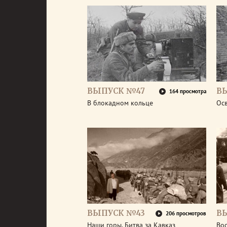
ВЫПУСК №47
В
164 просмотра
В блокадном кольце
Ос
ВЫПУСК №43
В
206 просмотров
Наши горы. Битва за Кавказ
Во