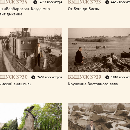
ЫПУСК №34
ВЫПУСК №33
3753 просмотра
6435 просмо
н «Барбаросса». Когда мир
От Буга до Вислы
аит дыхание
ЫПУСК №30
ВЫПУСК №29
2460 просмотров
1810 просмо
ымский эндшпиль
Крушение Восточного вала