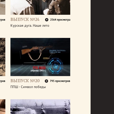
ВЫПУСК №24
тров
2564 просмотра
Курская дуга. Наше лето
ВЫПУСК №20
тров
795 просмотров
ППШ - Символ победы