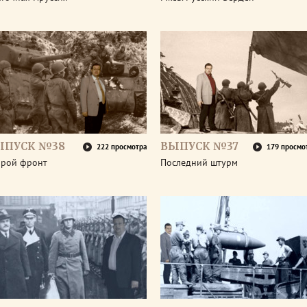
ЫПУСК №38
ВЫПУСК №37
222 просмотра
179 просмо
орой фронт
Последний штурм