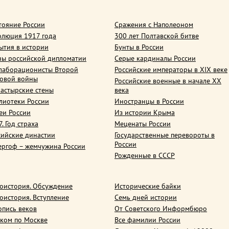
тояние России
Сражения с Наполеоном
олюция 1917 года
300 лет Полтавской битве
ытия в истории
Бунты в России
ны российской дипломатии
Серые кардиналы России
лаборационисты Второй
Российские императоры в XIX веке
овой войны
Российские военные в начале ХХ
астырские стены
века
лиотеки России
Иностранцы в России
еи России
Из истории Крыма
. Год страха
Меценаты России
сийские династии
Государственные перевороты в
России
ергоф – жемчужина России
Рожденные в СССР
оистория. Обсуждение
Исторические байки
оистория. Вступление
Семь дней истории
опись веков
От Советского Информбюро
ком по Москве
Все фамилии России