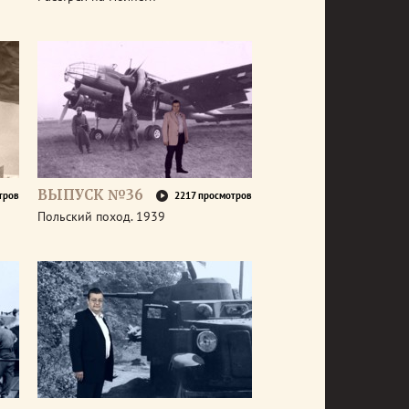
ВЫПУСК №36
тров
2217 просмотров
Польский поход. 1939