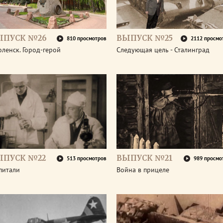
ЫПУСК №26
ВЫПУСК №25
810 просмотров
2112 просмо
ленск. Город-герой
Следующая цель - Сталинград
ЫПУСК №22
ВЫПУСК №21
513 просмотров
989 просмо
питали
Война в прицеле