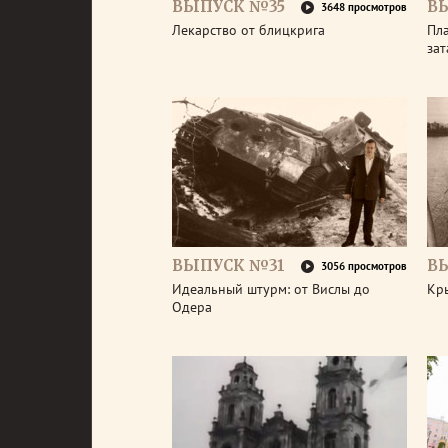
ВЫПУСК №35
В
3648 просмотров
Лекарство от блицкрига
Пла
зат
ВЫПУСК №31
В
3056 просмотров
Идеальный штурм: от Вислы до
Кр
Одера