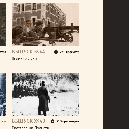
ВЫПУСК №44
отра
271 просмотр
Великие Луки
ВЫПУСК №40
тров
210 просмотров
Расстрел на Полисти