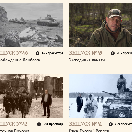
ЫПУСК №46
ВЫПУСК №45
163 просмотра
203 просм
вобождение Донбасса
Экспедиция памяти
ЫПУСК №42
ВЫПУСК №41
381 просмотр
259 просмо
сточная Пруссия
Ржев. Русский Верден