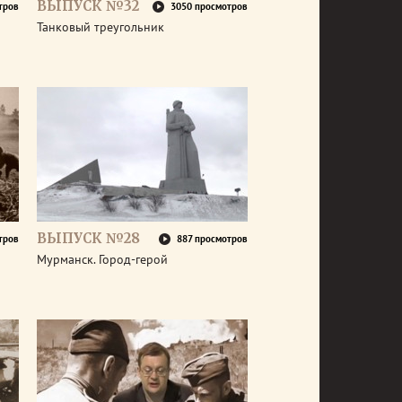
ВЫПУСК №32
тров
3050 просмотров
Танковый треугольник
ВЫПУСК №28
тров
887 просмотров
Мурманск. Город-герой