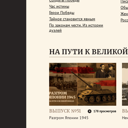
Солдаты Победы
Пис
Час истины
Обы
Герои Победы
Жен
Тайное становится явным
Рос
По законам чести. Из истории
дуэлей
НА ПУТИ К ВЕЛИКОЙ
ВЫПУСК №51
В
178 просмотров
Разгром Японии 1945
Неи