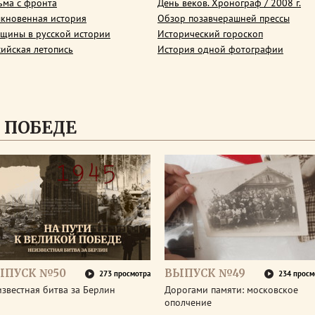
ьма с фронта
День веков. Хронограф / 2008 г.
кновенная история
Обзор позавчерашней прессы
щины в русской истории
Исторический гороскоп
сийская летопись
История одной фотографии
 ПОБЕДЕ
ЫПУСК №50
ВЫПУСК №49
273 просмотра
234 просм
звестная битва за Берлин
Дорогами памяти: московское
ополчение