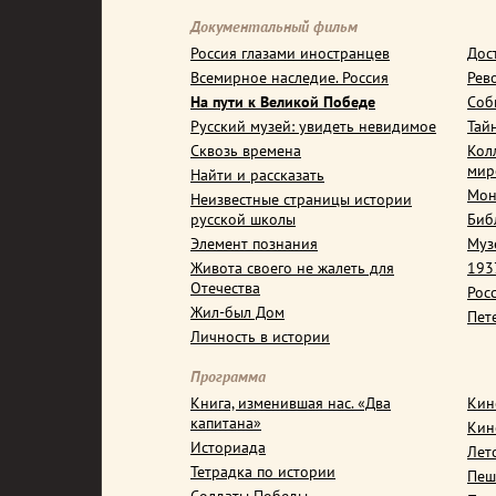
Документальный фильм
Россия глазами иностранцев
Дос
Всемирное наследие. Россия
Рев
На пути к Великой Победе
Соб
Русский музей: увидеть невидимое
Тай
Сквозь времена
Кол
мир
Найти и рассказать
Мон
Неизвестные страницы истории
русской школы
Биб
Элемент познания
Муз
Живота своего не жалеть для
1937
Отечества
Рос
Жил-был Дом
Пет
Личность в истории
Программа
Книга, изменившая нас. «Два
Кин
капитана»
Кин
Историада
Лет
Тетрадка по истории
Пеш