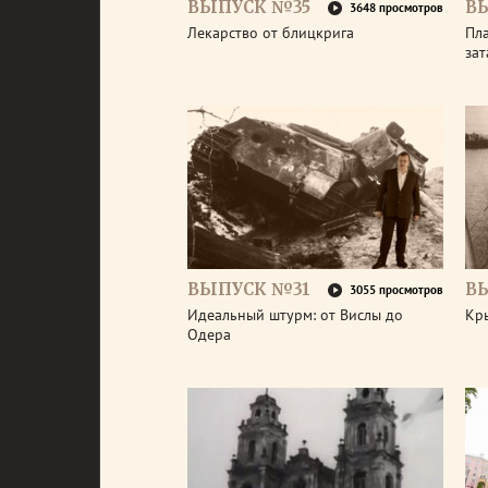
ВЫПУСК №35
В
3648 просмотров
Лекарство от блицкрига
Пла
зат
ВЫПУСК №31
В
3055 просмотров
Идеальный штурм: от Вислы до
Кр
Одера