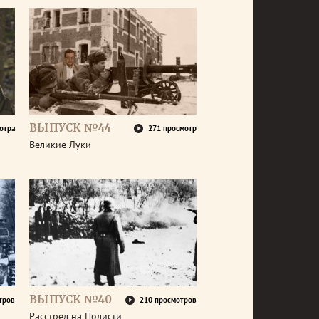
ВЫПУСК №44
отра
271 просмотр
Великие Луки
ВЫПУСК №40
тров
210 просмотров
Расстрел на Полисти