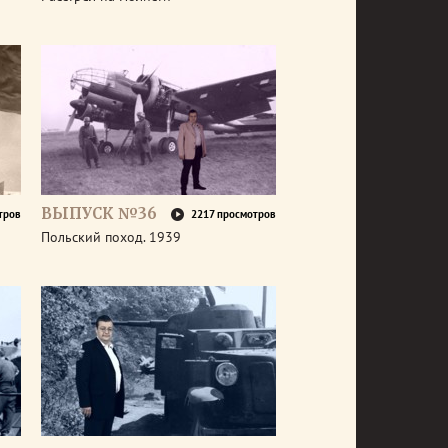
ВЫПУСК №36
тров
2217 просмотров
Польский поход. 1939