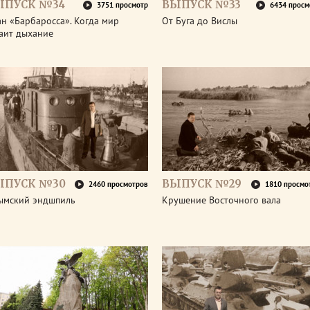
ЫПУСК №34
ВЫПУСК №33
3751 просмотр
6434 просм
н «Барбаросса». Когда мир
От Буга до Вислы
аит дыхание
ЫПУСК №30
ВЫПУСК №29
2460 просмотров
1810 просмо
ымский эндшпиль
Крушение Восточного вала