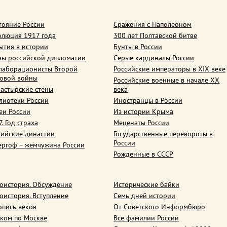
тояние России
Сражения с Наполеоном
олюция 1917 года
300 лет Полтавской битве
ытия в истории
Бунты в России
ны российской дипломатии
Серые кардиналы России
лаборационисты Второй
Российские императоры в XIX веке
овой войны
Российские военные в начале ХХ
астырские стены
века
лиотеки России
Иностранцы в России
еи России
Из истории Крыма
. Год страха
Меценаты России
сийские династии
Государственные перевороты в
России
ергоф – жемчужина России
Рожденные в СССР
оистория. Обсуждение
Исторические байки
оистория. Вступление
Семь дней истории
опись веков
От Советского Информбюро
ком по Москве
Все фамилии России