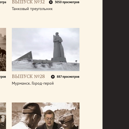
ВЫПУСК №32
отра
3050 просмотров
Танковый треугольник
ВЫПУСК №28
тров
887 просмотров
Мурманск. Город-герой