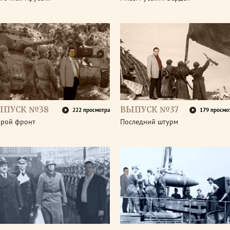
ЫПУСК №38
ВЫПУСК №37
222 просмотра
179 просмо
орой фронт
Последний штурм