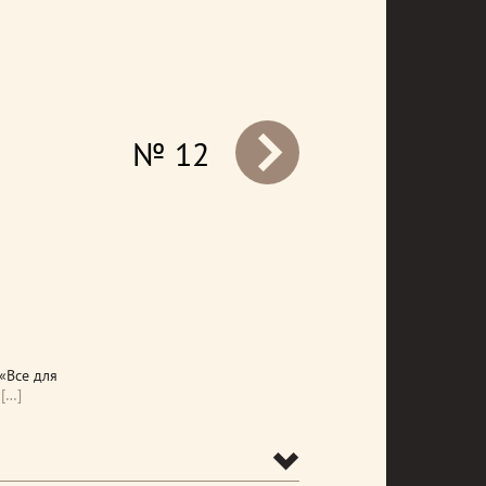
№ 12
prev
«Все для
[…]