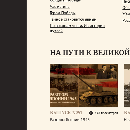
Солдаты Победы
Пис
Час истины
Обы
Герои Победы
Жен
Тайное становится явным
Рос
По законам чести. Из истории
дуэлей
НА ПУТИ К ВЕЛИКОЙ
ВЫПУСК №51
В
178 просмотров
Разгром Японии 1945
Неи