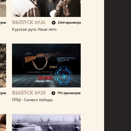
ВЫПУСК №24
тров
2564 просмотра
Курская дуга. Наше лето
ВЫПУСК №20
тров
795 просмотров
ППШ - Символ победы