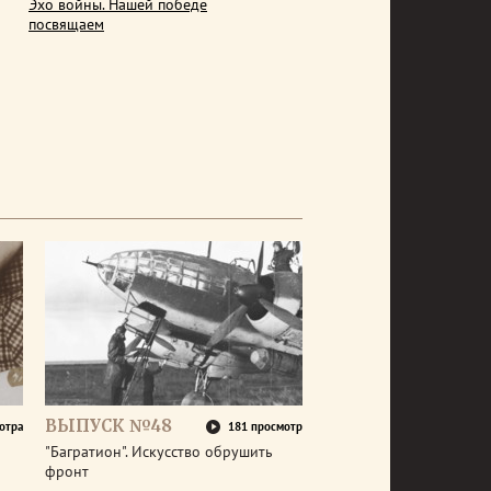
Эхо войны. Нашей победе
посвящаем
ВЫПУСК №48
отра
181 просмотр
"Багратион". Искусство обрушить
фронт