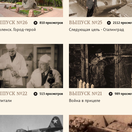
ЫПУСК №26
ВЫПУСК №25
810 просмотров
2112 просмо
ленск. Город-герой
Следующая цель - Сталинград
ЫПУСК №22
ВЫПУСК №21
513 просмотров
989 просмо
питали
Война в прицеле