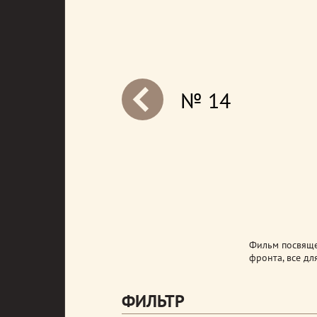
№ 14
next
Фильм посвяще
фронта, все дл
ФИЛЬТР