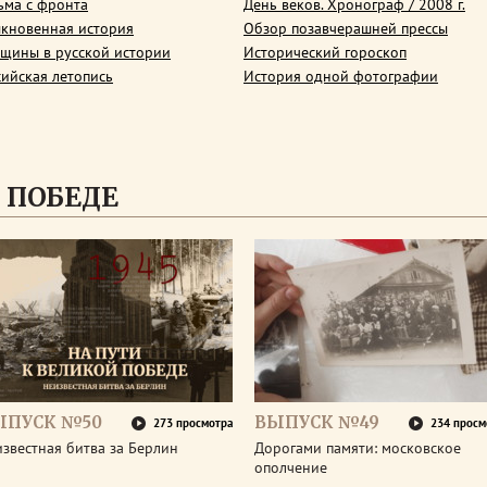
ьма с фронта
День веков. Хронограф / 2008 г.
кновенная история
Обзор позавчерашней прессы
щины в русской истории
Исторический гороскоп
сийская летопись
История одной фотографии
 ПОБЕДЕ
ЫПУСК №50
ВЫПУСК №49
273 просмотра
234 просм
звестная битва за Берлин
Дорогами памяти: московское
ополчение