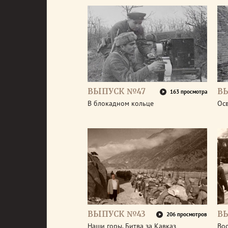
ВЫПУСК №47
В
163 просмотра
В блокадном кольце
Ос
ВЫПУСК №43
В
206 просмотров
Наши горы. Битва за Кавказ
Во