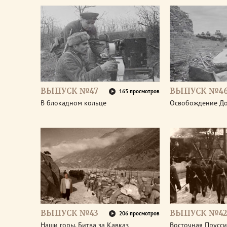
ВЫПУСК №47
ВЫПУСК №4
165 просмотров
В блокадном кольце
Освобождение До
ВЫПУСК №43
ВЫПУСК №42
206 просмотров
Наши горы. Битва за Кавказ
Восточная Прусси