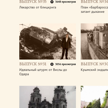
ВЫПУСК №35
ВЫПУСК №3
3648 просмотров
Лекарство от блицкрига
План «Барбаросса
затаит дыхание
ВЫПУСК №31
ВЫПУСК №3
3056 просмотров
Идеальный штурм: от Вислы до
Крымский эндшп
Одера