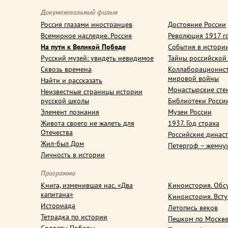
Документальный фильм
Россия глазами иностранцев
Достояние России
Всемирное наследие. Россия
Революция 1917 г
На пути к Великой Победе
События в истори
Русский музей: увидеть невидимое
Тайны российской
Сквозь времена
Коллаборационис
мировой войны
Найти и рассказать
Монастырские сте
Неизвестные страницы истории
русской школы
Библиотеки Росси
Элемент познания
Музеи России
Живота своего не жалеть для
1937. Год страха
Отечества
Российские динас
Жил-был Дом
Петергоф – жемчу
Личность в истории
Программа
Книга, изменившая нас. «Два
Киноистория. Обс
капитана»
Киноистория. Вст
Историада
Летопись веков
Тетрадка по истории
Пешком по Москв