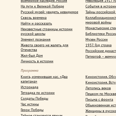
Всемирное наследие. Россия
Революция 1917 г
На пути к Великой Победе
События в истори
Русский музей: увидеть невидимое
Тайны российской
Сквозь времена
Коллаборационис
мировой войны
Найти и рассказать
Монастырские сте
Неизвестные страницы истории
русской школы
Библиотеки Росси
Элемент познания
Музеи России
Живота своего не жалеть для
1937. Год страха
Отечества
Российские динас
Жил-был Дом
Петергоф – жемчу
Личность в истории
Программа
Книга, изменившая нас. «Два
Киноистория. Обс
капитана»
Киноистория. Вст
Историада
Летопись веков
Тетрадка по истории
Пешком по Москв
Солдаты Победы
Письма с фронта
Час истины
Обыкновенная ис
Герои Победы
Женщины в русско
Тайное становится явным