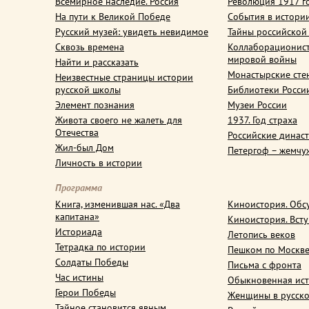
Всемирное наследие. Россия
Революция 1917 г
На пути к Великой Победе
События в истори
Русский музей: увидеть невидимое
Тайны российской
Сквозь времена
Коллаборационис
мировой войны
Найти и рассказать
Монастырские сте
Неизвестные страницы истории
русской школы
Библиотеки Росси
Элемент познания
Музеи России
Живота своего не жалеть для
1937. Год страха
Отечества
Российские динас
Жил-был Дом
Петергоф – жемчу
Личность в истории
Программа
Книга, изменившая нас. «Два
Киноистория. Обс
капитана»
Киноистория. Вст
Историада
Летопись веков
Тетрадка по истории
Пешком по Москв
Солдаты Победы
Письма с фронта
Час истины
Обыкновенная ис
Герои Победы
Женщины в русско
Тайное становится явным