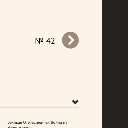
№ 42
prev
Великая Отечественная Война на
Черном море