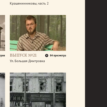
Крашенинниковы, часть 2
ВЫПУСК №21
тров
84 просмотра
Ул. Большая Дмитровка