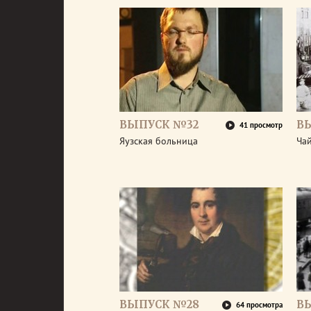
ВЫПУСК №32
В
41 просмотр
Яузская больница
Ча
ВЫПУСК №28
В
64 просмотра