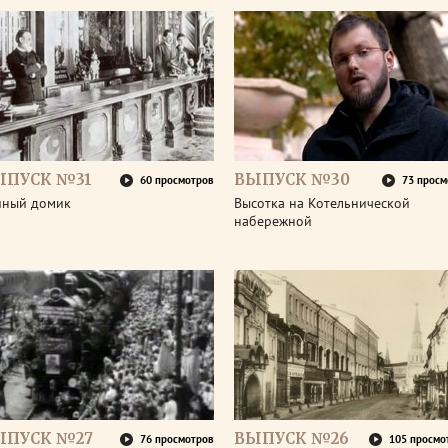
ЫПУСК №31
ВЫПУСК №30
60 просмотров
73 просм
йный домик
Высотка на Котельнической
набережной
ЫПУСК №27
ВЫПУСК №26
76 просмотров
105 просмо