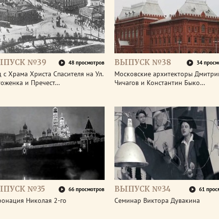
ЫПУСК №39
ВЫПУСК №38
48 просмотров
34 просм
 с Храма Христа Спасителя на Ул.
Московские архитекторы Дмитри
тоженка и Пречест…
Чичагов и Константин Быко…
ЫПУСК №35
ВЫПУСК №34
66 просмотров
61 прос
ронация Николая 2-го
Семинар Виктора Дувакина