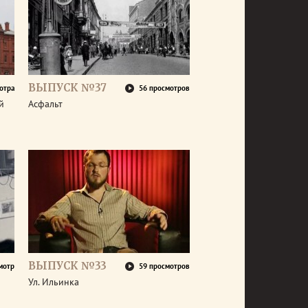
ВЫПУСК №37
отра
56 просмотров
й
Асфальт
ВЫПУСК №33
мотр
59 просмотров
Ул. Ильинка