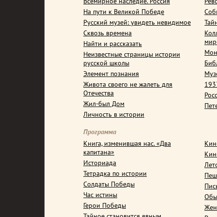
Всемирное наследие. Россия
Рев
На пути к Великой Победе
Соб
Русский музей: увидеть невидимое
Тай
Сквозь времена
Кол
мир
Найти и рассказать
Мон
Неизвестные страницы истории
русской школы
Биб
Элемент познания
Муз
Живота своего не жалеть для
1937
Отечества
Рос
Жил-был Дом
Пет
Личность в истории
Программа
Книга, изменившая нас. «Два
Кин
капитана»
Кин
Историада
Лет
Тетрадка по истории
Пеш
Солдаты Победы
Пис
Час истины
Обы
Герои Победы
Жен
Тайное становится явным