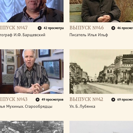
ЫПУСК №47
ВЫПУСК №46
42 просмотра
46 просмо
тограф И.Ф. Барщевский
Писатель Илья Ильф
ЫПУСК №43
ВЫПУСК №42
49 просмотров
69 просмо
мья Мухиных. Старообрядцы
Ул. Б. Лубянка