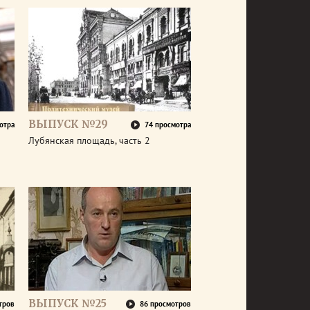
ВЫПУСК №29
отра
74 просмотра
Лубянская площадь, часть 2
ВЫПУСК №25
тров
86 просмотров