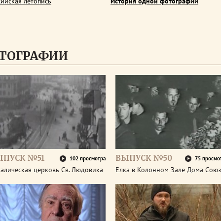
сийская летопись
История одной фотографии
ТОГРАФИИ
ЫПУСК №51
ВЫПУСК №50
102 просмотра
75 просмо
алическая церковь Св. Людовика
Елка в Колонном Зале Дома Сою