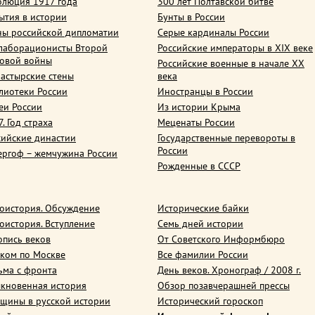
олюция 1917 года
300 лет Полтавской битве
ытия в истории
Бунты в России
ны российской дипломатии
Серые кардиналы России
лаборационисты Второй
Российские императоры в XIX веке
овой войны
Российские военные в начале ХХ
астырские стены
века
лиотеки России
Иностранцы в России
еи России
Из истории Крыма
. Год страха
Меценаты России
сийские династии
Государственные перевороты в
России
ергоф – жемчужина России
Рожденные в СССР
оистория. Обсуждение
Исторические байки
оистория. Вступление
Семь дней истории
опись веков
От Советского Информбюро
ком по Москве
Все фамилии России
ьма с фронта
День веков. Хронограф / 2008 г.
кновенная история
Обзор позавчерашней прессы
щины в русской истории
Исторический гороскоп