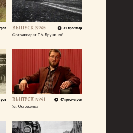
ВЫПУСК №45
тров
41 просмотр
Фотоаппарат Т.А. Бруниной
ВЫПУСК №41
тров
47 просмотров
Ул. Остоженка