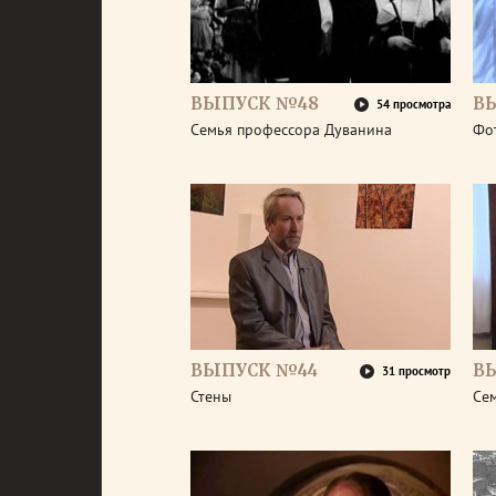
ВЫПУСК №48
В
54 просмотра
Семья профессора Дуванина
Фо
ВЫПУСК №44
В
31 просмотр
Стены
Се