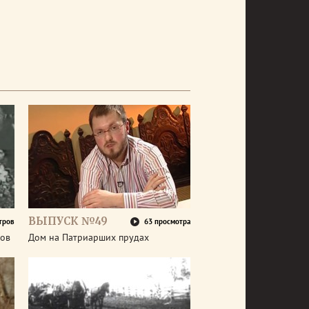
ВЫПУСК №49
тров
63 просмотра
зов
Дом на Патриарших прудах