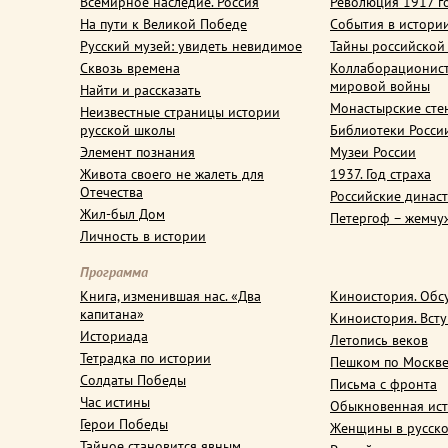
Всемирное наследие. Россия
Революция 1917 г
На пути к Великой Победе
События в истори
Русский музей: увидеть невидимое
Тайны российской
Сквозь времена
Коллаборационис
мировой войны
Найти и рассказать
Монастырские сте
Неизвестные страницы истории
русской школы
Библиотеки Росси
Элемент познания
Музеи России
Живота своего не жалеть для
1937. Год страха
Отечества
Российские динас
Жил-был Дом
Петергоф – жемчу
Личность в истории
Программа
Книга, изменившая нас. «Два
Киноистория. Обс
капитана»
Киноистория. Вст
Историада
Летопись веков
Тетрадка по истории
Пешком по Москв
Солдаты Победы
Письма с фронта
Час истины
Обыкновенная ис
Герои Победы
Женщины в русско
Тайное становится явным