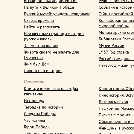
Всемирное наследие. Россия
Революция 1917 г
На пути к Великой Победе
События в истори
Русский музей: увидеть невидимое
Тайны российской
Сквозь времена
Коллаборационис
мировой войны
Найти и рассказать
Монастырские сте
Неизвестные страницы истории
русской школы
Библиотеки Росси
Элемент познания
Музеи России
Живота своего не жалеть для
1937. Год страха
Отечества
Российские динас
Жил-был Дом
Петергоф – жемчу
Личность в истории
Программа
Книга, изменившая нас. «Два
Киноистория. Обс
капитана»
Киноистория. Вст
Историада
Летопись веков
Тетрадка по истории
Пешком по Москв
Солдаты Победы
Письма с фронта
Час истины
Обыкновенная ис
Герои Победы
Женщины в русско
Тайное становится явным