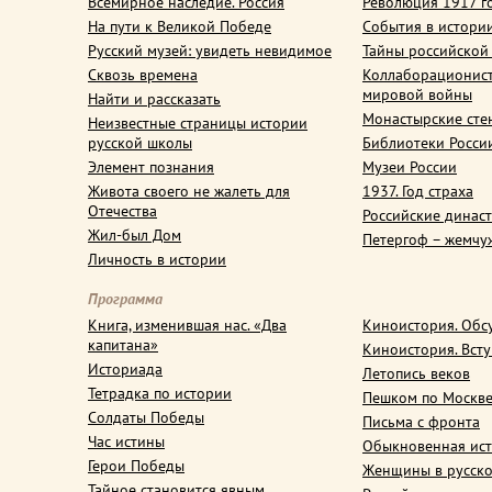
Всемирное наследие. Россия
Революция 1917 г
На пути к Великой Победе
События в истори
Русский музей: увидеть невидимое
Тайны российской
Сквозь времена
Коллаборационис
мировой войны
Найти и рассказать
Монастырские сте
Неизвестные страницы истории
русской школы
Библиотеки Росси
Элемент познания
Музеи России
Живота своего не жалеть для
1937. Год страха
Отечества
Российские динас
Жил-был Дом
Петергоф – жемчу
Личность в истории
Программа
Книга, изменившая нас. «Два
Киноистория. Обс
капитана»
Киноистория. Вст
Историада
Летопись веков
Тетрадка по истории
Пешком по Москв
Солдаты Победы
Письма с фронта
Час истины
Обыкновенная ис
Герои Победы
Женщины в русско
Тайное становится явным