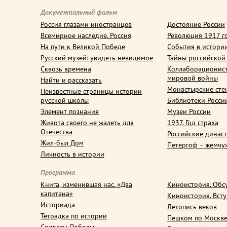
Документальный фильм
Россия глазами иностранцев
Достояние России
Всемирное наследие. Россия
Революция 1917 г
На пути к Великой Победе
События в истори
Русский музей: увидеть невидимое
Тайны российской
Сквозь времена
Коллаборационис
мировой войны
Найти и рассказать
Монастырские сте
Неизвестные страницы истории
русской школы
Библиотеки Росси
Элемент познания
Музеи России
Живота своего не жалеть для
1937. Год страха
Отечества
Российские динас
Жил-был Дом
Петергоф – жемчу
Личность в истории
Программа
Книга, изменившая нас. «Два
Киноистория. Обс
капитана»
Киноистория. Вст
Историада
Летопись веков
Тетрадка по истории
Пешком по Москв