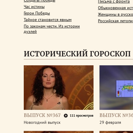
Солдаты Победы
Письма с фронта
Час истины
Обыкновенная ис
Герои Победы
Женщины в русско
Тайное становится явным
Российская летопи
По законам чести. Из истории
дуэлей
ИСТОРИЧЕСКИЙ ГОРОСКОП
ВЫПУСК №367
ВЫПУСК №3
111 просмотров
Новогодний выпуск
29 февраля