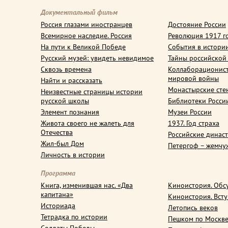
Документальный фильм
Россия глазами иностранцев
Достояние России
Всемирное наследие. Россия
Революция 1917 г
На пути к Великой Победе
События в истори
Русский музей: увидеть невидимое
Тайны российской
Сквозь времена
Коллаборационис
мировой войны
Найти и рассказать
Монастырские сте
Неизвестные страницы истории
русской школы
Библиотеки Росси
Элемент познания
Музеи России
Живота своего не жалеть для
1937. Год страха
Отечества
Российские динас
Жил-был Дом
Петергоф – жемчу
Личность в истории
Программа
Книга, изменившая нас. «Два
Киноистория. Обс
капитана»
Киноистория. Вст
Историада
Летопись веков
Тетрадка по истории
Пешком по Москв