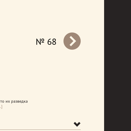
№ 68
prev
что их разведка
…]