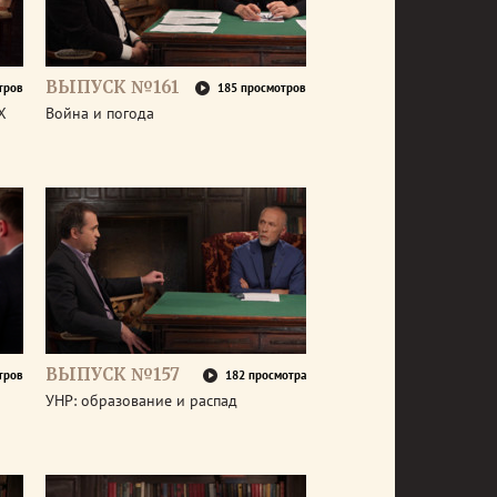
ВЫПУСК №161
тров
185 просмотров
X
Война и погода
ВЫПУСК №157
тров
182 просмотра
УНР: образование и распад