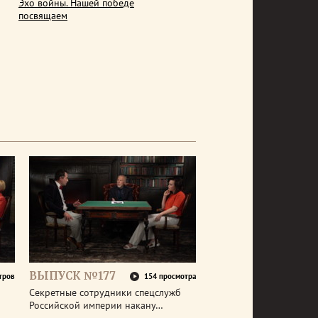
Эхо войны. Нашей победе
посвящаем
ВЫПУСК №177
тров
154 просмотра
Секретные сотрудники спецслужб
Российской империи накану…