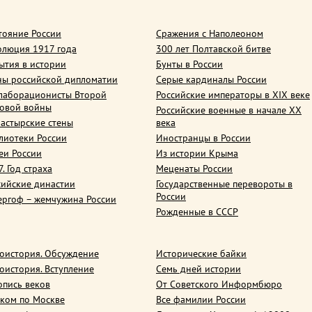
тояние России
Сражения с Наполеоном
олюция 1917 года
300 лет Полтавской битве
ытия в истории
Бунты в России
ны российской дипломатии
Серые кардиналы России
лаборационисты Второй
Российские императоры в XIX веке
овой войны
Российские военные в начале ХХ
астырские стены
века
лиотеки России
Иностранцы в России
еи России
Из истории Крыма
. Год страха
Меценаты России
сийские династии
Государственные перевороты в
России
ергоф – жемчужина России
Рожденные в СССР
оистория. Обсуждение
Исторические байки
оистория. Вступление
Семь дней истории
опись веков
От Советского Информбюро
ком по Москве
Все фамилии России