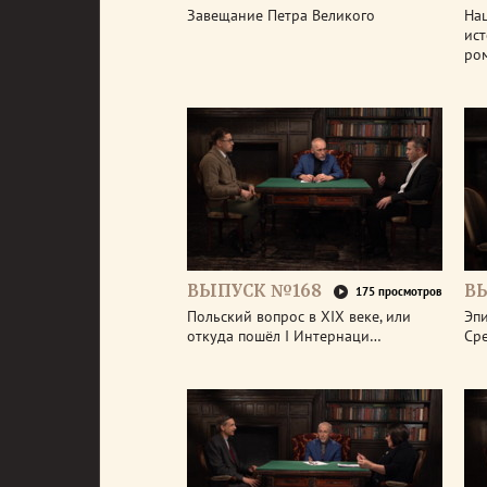
Завещание Петра Великого
На
ис
ро
ВЫПУСК №168
В
175 просмотров
Польский вопрос в XIX веке, или
Эп
откуда пошёл I Интернаци…
Ср