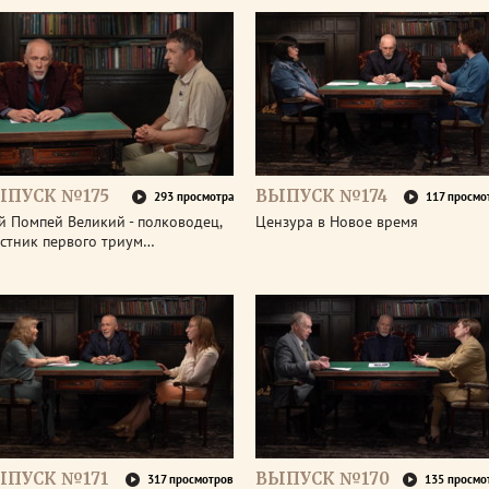
ЫПУСК №175
ВЫПУСК №174
293 просмотра
117 просмо
й Помпей Великий - полководец,
Цензура в Новое время
астник первого триум…
ЫПУСК №171
ВЫПУСК №170
317 просмотров
135 просмо