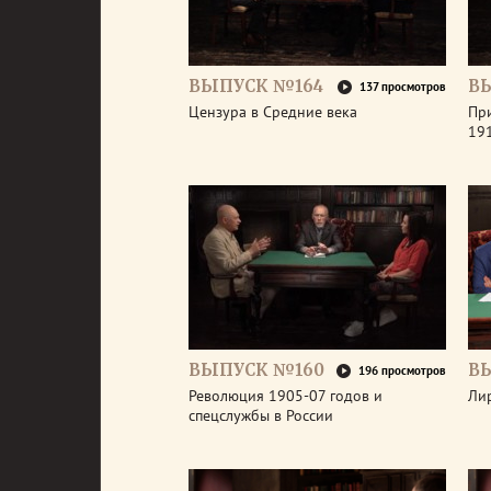
ВЫПУСК №164
В
137 просмотров
Цензура в Средние века
Пр
191
ВЫПУСК №160
В
196 просмотров
Революция 1905-07 годов и
Ли
спецслужбы в России