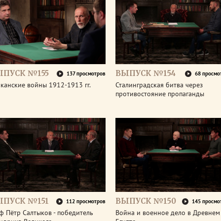
ЫПУСК №155
ВЫПУСК №154
137 просмотров
68 просмо
канские войны 1912-1913 гг.
Сталинградская битва через
противостояние пропаганды
ЫПУСК №151
ВЫПУСК №150
112 просмотров
145 просмо
ф Пётр Салтыков - победитель
Война и военное дело в Древнем