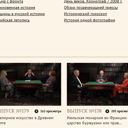
ьма с фронта
День веков. Хронограф / 2008 г.
кновенная история
Обзор позавчерашней прессы
щины в русской истории
Исторический гороскоп
сийская летопись
История одной фотографии
ЫПУСК №179
ВЫПУСК №178
162 просмотра
205 просмо
елирное искусство в Древнем
Июльская монархия во Франции:
пте
царство буржуазии или прав…