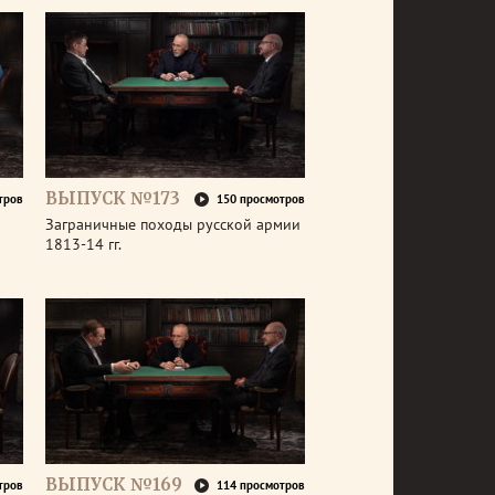
ВЫПУСК №173
тров
150 просмотров
Заграничные походы русской армии
1813-14 гг.
ВЫПУСК №169
тров
114 просмотров