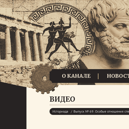
О КАНАЛЕ
НОВОС
ВИДЕО
Историада
Выпуск № 69. Особые отношения сп