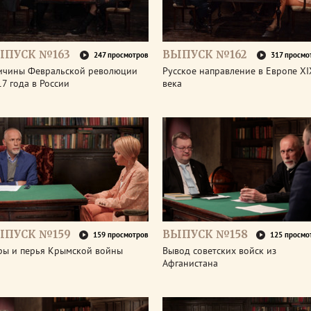
ЫПУСК №163
ВЫПУСК №162
247 просмотров
317 просмо
ичины Февральской революции
Русское направление в Европе XI
7 года в России
века
ЫПУСК №159
ВЫПУСК №158
159 просмотров
125 просмо
ры и перья Крымской войны
Вывод советских войск из
Афганистана