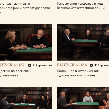
циональные мифы в
Направления ленд-лиза в годы
ториографии и литературе эпохи
Великой Отечественной войны
м…
ЫПУСК №167
ВЫПУСК №166
217 просмотров
116 просмо
идемии во времена
Подлинное в историческом
едневековья
художественном романе