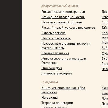
Документальный фильм
Россия глазами иностранцев
Дос
Всемирное наследие. Россия
Рев
На пути к Великой Победе
Соб
Русский музей: увидеть невидимое
Тай
Сквозь времена
Кол
мир
Найти и рассказать
Мон
Неизвестные страницы истории
русской школы
Биб
Элемент познания
Муз
Живота своего не жалеть для
1937
Отечества
Рос
Жил-был Дом
Пет
Личность в истории
Программа
Книга, изменившая нас. «Два
Кин
капитана»
Кин
Историада
Лет
Тетрадка по истории
Пеш