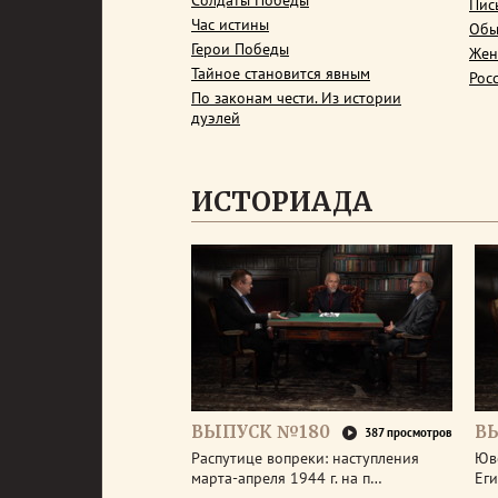
Солдаты Победы
Пис
Час истины
Обы
Герои Победы
Жен
Тайное становится явным
Рос
По законам чести. Из истории
дуэлей
ИСТОРИАДА
ВЫПУСК №180
В
387 просмотров
Распутице вопреки: наступления
Юв
марта-апреля 1944 г. на п…
Еги