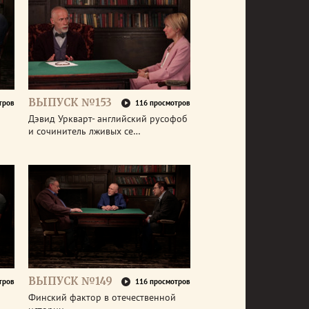
ВЫПУСК №153
тров
116 просмотров
Дэвид Уркварт- английский русофоб
и сочинитель лживых се…
ВЫПУСК №149
тров
116 просмотров
Финский фактор в отечественной