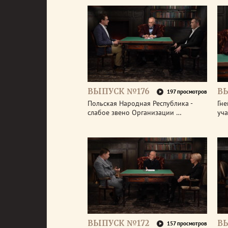
ВЫПУСК №176
В
197 просмотров
Польская Народная Республика -
Гне
слабое звено Организации …
уч
ВЫПУСК №172
В
157 просмотров