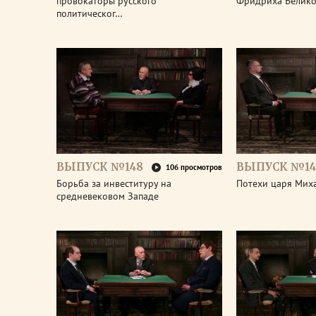
провокаторы русского
Фридриха Велико
политическог…
ВЫПУСК №148
ВЫПУСК №14
106 просмотров
Борьба за инвеституру на
Потехи царя Мих
средневековом Западе