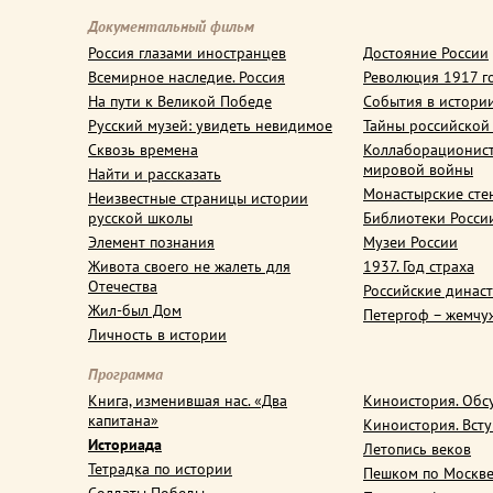
Документальный фильм
Россия глазами иностранцев
Достояние России
Всемирное наследие. Россия
Революция 1917 г
На пути к Великой Победе
События в истори
Русский музей: увидеть невидимое
Тайны российской
Сквозь времена
Коллаборационис
мировой войны
Найти и рассказать
Монастырские сте
Неизвестные страницы истории
русской школы
Библиотеки Росси
Элемент познания
Музеи России
Живота своего не жалеть для
1937. Год страха
Отечества
Российские динас
Жил-был Дом
Петергоф – жемчу
Личность в истории
Программа
Книга, изменившая нас. «Два
Киноистория. Обс
капитана»
Киноистория. Вст
Историада
Летопись веков
Тетрадка по истории
Пешком по Москв