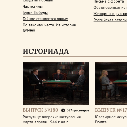
Солдаты Победы
Письма с фронта
Час истины
Обыкновенная ис
Герои Победы
Женщины в русско
Тайное становится явным
Российская летопи
По законам чести. Из истории
дуэлей
ИСТОРИАДА
ВЫПУСК №180
ВЫПУСК №17
387 просмотров
Распутице вопреки: наступления
Ювелирное искус
марта-апреля 1944 г. на п…
Египте