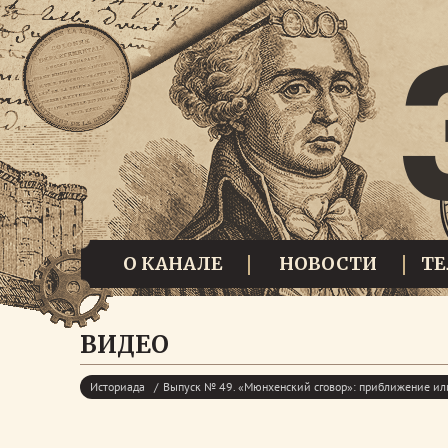
О КАНАЛЕ
НОВОСТИ
Т
ВИДЕО
Историада
Выпуск № 49. «Мюнхенский сговор»: приближение ил