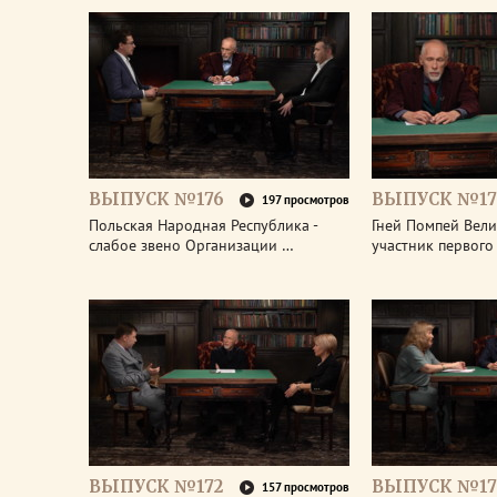
ВЫПУСК №176
ВЫПУСК №17
197 просмотров
Польская Народная Республика -
Гней Помпей Вели
слабое звено Организации …
участник первог
ВЫПУСК №172
ВЫПУСК №17
157 просмотров