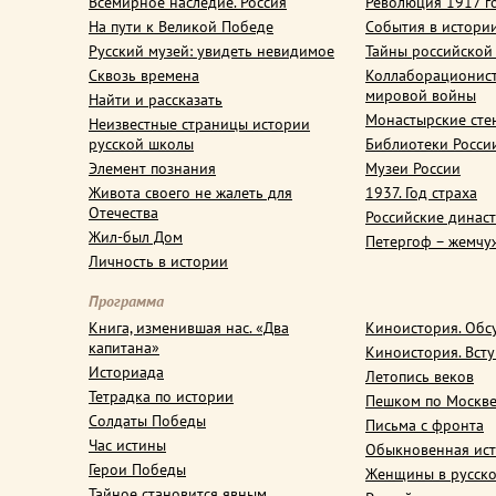
Всемирное наследие. Россия
Революция 1917 г
На пути к Великой Победе
События в истори
Русский музей: увидеть невидимое
Тайны российской
Сквозь времена
Коллаборационис
мировой войны
Найти и рассказать
Монастырские сте
Неизвестные страницы истории
русской школы
Библиотеки Росси
Элемент познания
Музеи России
Живота своего не жалеть для
1937. Год страха
Отечества
Российские динас
Жил-был Дом
Петергоф – жемчу
Личность в истории
Программа
Книга, изменившая нас. «Два
Киноистория. Обс
капитана»
Киноистория. Вст
Историада
Летопись веков
Тетрадка по истории
Пешком по Москв
Солдаты Победы
Письма с фронта
Час истины
Обыкновенная ис
Герои Победы
Женщины в русско
Тайное становится явным