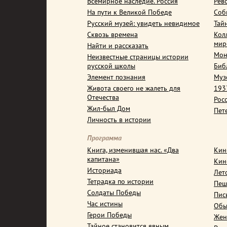
Всемирное наследие. Россия
Рев
На пути к Великой Победе
Соб
Русский музей: увидеть невидимое
Тай
Сквозь времена
Кол
мир
Найти и рассказать
Мон
Неизвестные страницы истории
русской школы
Биб
Элемент познания
Муз
Живота своего не жалеть для
1937
Отечества
Рос
Жил-был Дом
Пет
Личность в истории
Программа
Книга, изменившая нас. «Два
Кин
капитана»
Кин
Историада
Лет
Тетрадка по истории
Пеш
Солдаты Победы
Пис
Час истины
Обы
Герои Победы
Жен
Тайное становится явным