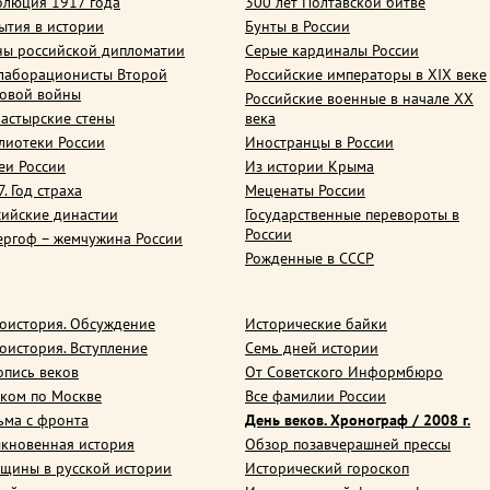
олюция 1917 года
300 лет Полтавской битве
ытия в истории
Бунты в России
ны российской дипломатии
Серые кардиналы России
лаборационисты Второй
Российские императоры в XIX веке
овой войны
Российские военные в начале ХХ
астырские стены
века
лиотеки России
Иностранцы в России
еи России
Из истории Крыма
. Год страха
Меценаты России
сийские династии
Государственные перевороты в
России
ергоф – жемчужина России
Рожденные в СССР
оистория. Обсуждение
Исторические байки
оистория. Вступление
Семь дней истории
опись веков
От Советского Информбюро
ком по Москве
Все фамилии России
ьма с фронта
День веков. Хронограф / 2008 г.
кновенная история
Обзор позавчерашней прессы
щины в русской истории
Исторический гороскоп