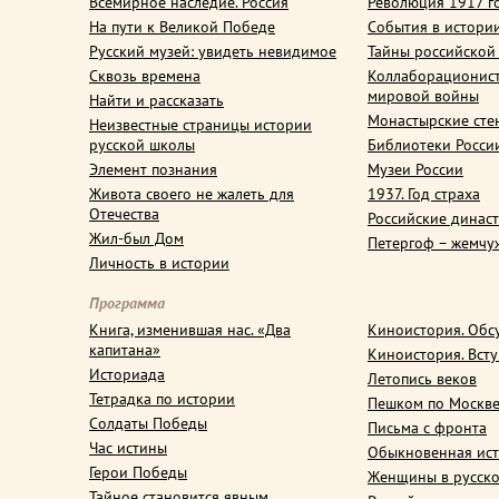
Всемирное наследие. Россия
Революция 1917 г
На пути к Великой Победе
События в истори
Русский музей: увидеть невидимое
Тайны российской
Сквозь времена
Коллаборационис
мировой войны
Найти и рассказать
Монастырские сте
Неизвестные страницы истории
русской школы
Библиотеки Росси
Элемент познания
Музеи России
Живота своего не жалеть для
1937. Год страха
Отечества
Российские динас
Жил-был Дом
Петергоф – жемчу
Личность в истории
Программа
Книга, изменившая нас. «Два
Киноистория. Обс
капитана»
Киноистория. Вст
Историада
Летопись веков
Тетрадка по истории
Пешком по Москв
Солдаты Победы
Письма с фронта
Час истины
Обыкновенная ис
Герои Победы
Женщины в русско
Тайное становится явным