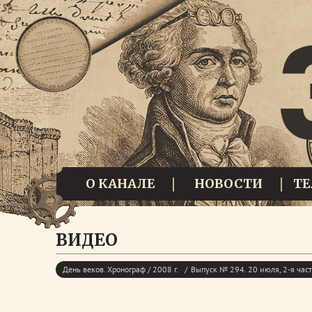
О КАНАЛЕ
НОВОСТИ
Т
ВИДЕО
День веков. Хронограф / 2008 г.
Выпуск № 294. 20 июля, 2-я час