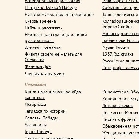
Всемирное наследие. Россия
Революция 1917 г
На пути к Великой Победе
События в истори
Русский музей: увидеть невидимое
Тайны российской
Сквозь времена
Коллаборационис
мировой войны
Найти и рассказать
Монастырские сте
Неизвестные страницы истории
русской школы
Библиотеки Росси
Элемент познания
Музеи России
Живота своего не жалеть для
1937. Год страха
Отечества
Российские динас
Жил-был Дом
Петергоф – жемчу
Личность в истории
Программа
Книга, изменившая нас. «Два
Киноистория. Обс
капитана»
Киноистория. Вст
Историада
Летопись веков
Тетрадка по истории
Пешком по Москв
Солдаты Победы
Письма с фронта
Час истины
Обыкновенная ис
Герои Победы
Женщины в русско
Тайное становится явным