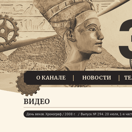
О КАНАЛЕ
НОВОСТИ
Т
ВИДЕО
День веков. Хронограф / 2008 г.
Выпуск № 294. 20 июля, 1-я час