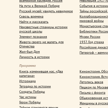
Всемирное наследие. Россия
Революция 1917 г
На пути к Великой Победе
События в истори
Русский музей: увидеть невидимое
Тайны российской
Сквозь времена
Коллаборационис
мировой войны
Найти и рассказать
Монастырские сте
Неизвестные страницы истории
русской школы
Библиотеки Росси
Элемент познания
Музеи России
Живота своего не жалеть для
1937. Год страха
Отечества
Российские динас
Жил-был Дом
Петергоф – жемчу
Личность в истории
Программа
Книга, изменившая нас. «Два
Киноистория. Обс
капитана»
Киноистория. Вст
Историада
Летопись веков
Тетрадка по истории
Пешком по Москв
Солдаты Победы
Письма с фронта
Час истины
Обыкновенная ис
Герои Победы
Женщины в русско
Тайное становится явным