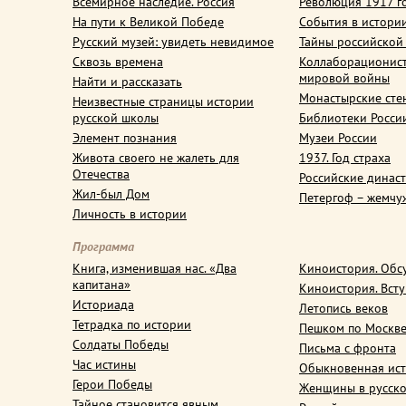
Всемирное наследие. Россия
Революция 1917 г
На пути к Великой Победе
События в истори
Русский музей: увидеть невидимое
Тайны российской
Сквозь времена
Коллаборационис
мировой войны
Найти и рассказать
Монастырские сте
Неизвестные страницы истории
русской школы
Библиотеки Росси
Элемент познания
Музеи России
Живота своего не жалеть для
1937. Год страха
Отечества
Российские динас
Жил-был Дом
Петергоф – жемчу
Личность в истории
Программа
Книга, изменившая нас. «Два
Киноистория. Обс
капитана»
Киноистория. Вст
Историада
Летопись веков
Тетрадка по истории
Пешком по Москв
Солдаты Победы
Письма с фронта
Час истины
Обыкновенная ис
Герои Победы
Женщины в русско
Тайное становится явным