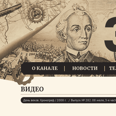
О КАНАЛЕ
НОВОСТИ
Т
ВИДЕО
День веков. Хронограф / 2008 г.
Выпуск № 282. 08 июля, 3-я час