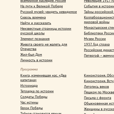
Всемирное наследие. Россия
Революция 1917 г
На пути к Великой Победе
События в истори
Русский музей: увидеть невидимое
Тайны российской
Сквозь времена
Коллаборационис
мировой войны
Найти и рассказать
Монастырские сте
Неизвестные страницы истории
русской школы
Библиотеки Росси
Элемент познания
Музеи России
Живота своего не жалеть для
1937. Год страха
Отечества
Российские динас
Жил-был Дом
Петергоф – жемчу
Личность в истории
Программа
Книга, изменившая нас. «Два
Киноистория. Обс
капитана»
Киноистория. Вст
Историада
Летопись веков
Тетрадка по истории
Пешком по Москв
Солдаты Победы
Письма с фронта
Час истины
Обыкновенная ис
Герои Победы
Женщины в русско
Тайное становится явным