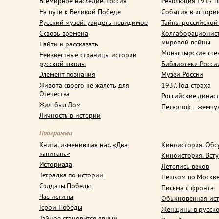
Всемирное наследие. Россия
Революция 1917 г
На пути к Великой Победе
События в истори
Русский музей: увидеть невидимое
Тайны российской
Сквозь времена
Коллаборационис
мировой войны
Найти и рассказать
Монастырские сте
Неизвестные страницы истории
русской школы
Библиотеки Росси
Элемент познания
Музеи России
Живота своего не жалеть для
1937. Год страха
Отечества
Российские динас
Жил-был Дом
Петергоф – жемчу
Личность в истории
Программа
Книга, изменившая нас. «Два
Киноистория. Обс
капитана»
Киноистория. Вст
Историада
Летопись веков
Тетрадка по истории
Пешком по Москв
Солдаты Победы
Письма с фронта
Час истины
Обыкновенная ис
Герои Победы
Женщины в русско
Тайное становится явным