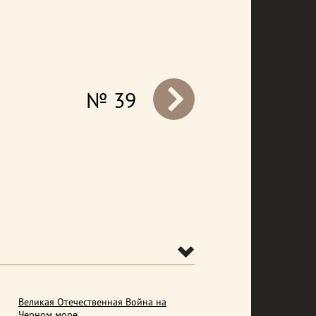
№ 39
prev
Великая Отечественная Война на
Черном море