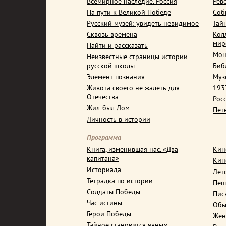
Всемирное наследие. Россия
Рев
На пути к Великой Победе
Соб
Русский музей: увидеть невидимое
Тай
Сквозь времена
Кол
мир
Найти и рассказать
Мон
Неизвестные страницы истории
русской школы
Биб
Элемент познания
Муз
Живота своего не жалеть для
1937
Отечества
Рос
Жил-был Дом
Пет
Личность в истории
Программа
Книга, изменившая нас. «Два
Кин
капитана»
Кин
Историада
Лет
Тетрадка по истории
Пеш
Солдаты Победы
Пис
Час истины
Обы
Герои Победы
Жен
Тайное становится явным