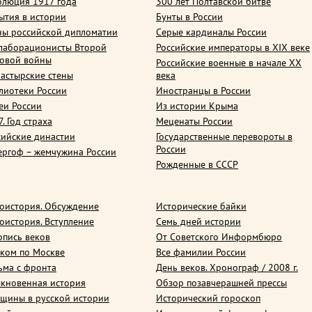
олюция 1917 года
300 лет Полтавской битве
ытия в истории
Бунты в России
ны российской дипломатии
Серые кардиналы России
лаборационисты Второй
Российские императоры в XIX веке
овой войны
Российские военные в начале ХХ
астырские стены
века
лиотеки России
Иностранцы в России
еи России
Из истории Крыма
. Год страха
Меценаты России
сийские династии
Государственные перевороты в
России
ергоф – жемчужина России
Рожденные в СССР
оистория. Обсуждение
Исторические байки
оистория. Вступление
Семь дней истории
опись веков
От Советского Информбюро
ком по Москве
Все фамилии России
ьма с фронта
День веков. Хронограф / 2008 г.
кновенная история
Обзор позавчерашней прессы
щины в русской истории
Исторический гороскоп