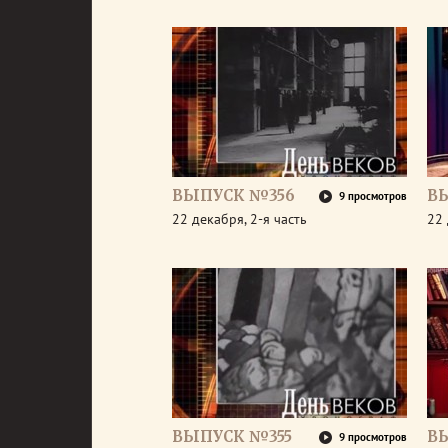
ВЫПУСК №356
В
9 просмотров
22 декабря, 2-я часть
22 
ВЫПУСК №355
В
9 просмотров