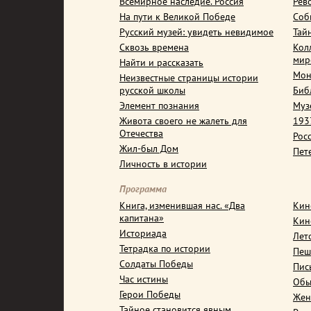
Всемирное наследие. Россия
Рев
На пути к Великой Победе
Соб
Русский музей: увидеть невидимое
Тай
Сквозь времена
Кол
мир
Найти и рассказать
Мон
Неизвестные страницы истории
русской школы
Биб
Элемент познания
Муз
Живота своего не жалеть для
1937
Отечества
Рос
Жил-был Дом
Пет
Личность в истории
Программа
Книга, изменившая нас. «Два
Кин
капитана»
Кин
Историада
Лет
Тетрадка по истории
Пеш
Солдаты Победы
Пис
Час истины
Обы
Герои Победы
Жен
Тайное становится явным