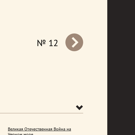
№ 12
prev
Великая Отечественная Война на
Черном море