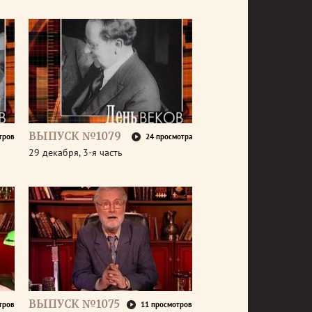
ВЫПУСК №1079
тров
24 просмотра
29 декабря, 3-я часть
ВЫПУСК №1075
тров
11 просмотров