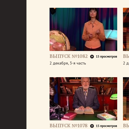
ВЫПУСК №1082
В
15 просмотров
2 декабря, 3-я часть
2 д
ВЫПУСК №1078
В
15 просмотров