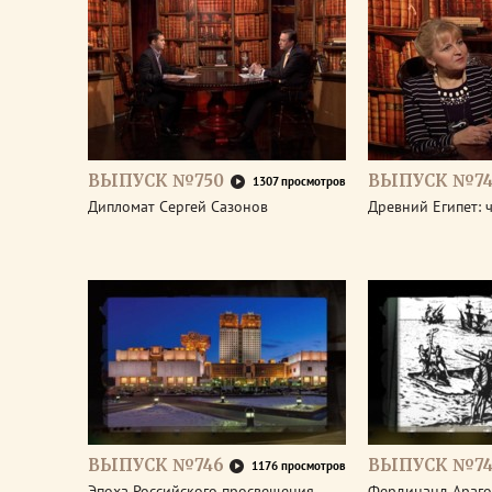
ВЫПУСК №750
ВЫПУСК №74
1307 просмотров
Дипломат Сергей Сазонов
Древний Египет: 
ВЫПУСК №746
ВЫПУСК №74
1176 просмотров
Эпоха Российского просвещения.
Фердинанд Араго