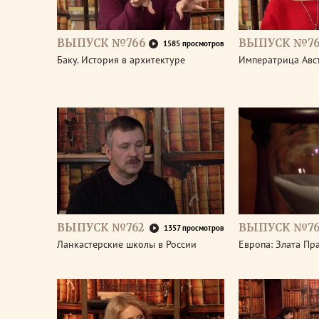
ВЫПУСК №766
ВЫПУСК №76
1585 просмотров
Баку. История в архитектуре
Императрица Авс
ВЫПУСК №762
ВЫПУСК №76
1357 просмотров
Ланкастерские школы в России
Европа: Злата Пр