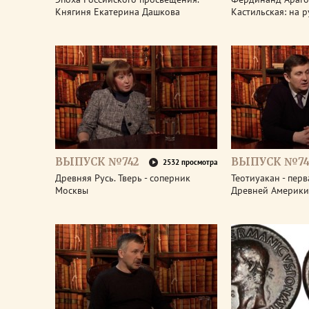
Княгиня Екатерина Дашкова
Кастильская: на 
ВЫПУСК №742
ВЫПУСК №74
2532 просмотра
Древняя Русь. Тверь - соперник
Теотиуакан - пер
Москвы
Древней Америки