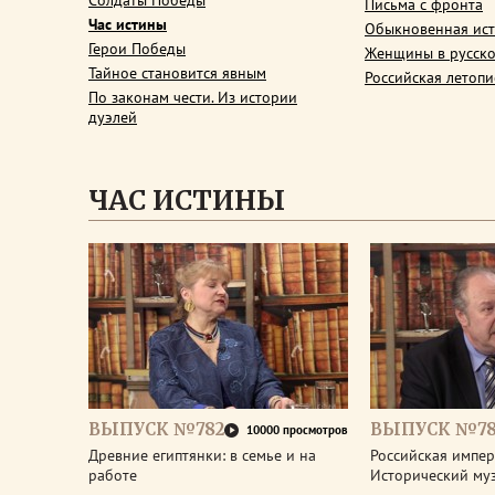
Солдаты Победы
Письма с фронта
Час истины
Обыкновенная ис
Герои Победы
Женщины в русско
Тайное становится явным
Российская летопи
По законам чести. Из истории
дуэлей
ЧАС ИСТИНЫ
ВЫПУСК №782
ВЫПУСК №78
10000 просмотров
Древние египтянки: в семье и на
Российская импери
работе
Исторический му