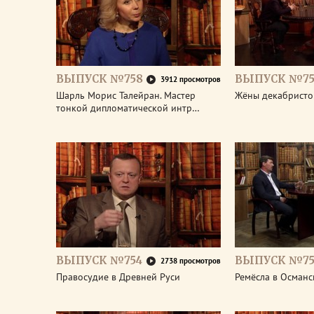
ВЫПУСК №758
ВЫПУСК №75
3912 просмотров
Шарль Морис Талейран. Мастер
Жёны декабристо
тонкой дипломатической интр…
ВЫПУСК №754
ВЫПУСК №75
2738 просмотров
Правосудие в Древней Руси
Ремёсла в Османс