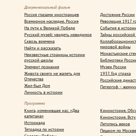
Документальный фильм
Россия глазами иностранцев
Достояние России
Всемирное наследие. Россия
Революция 1917 г
На пути к Великой Победе
События в истори
Русский музей: увидеть невидимое
Тайны российской
Сквозь времена
Коллаборационис
мировой войны
Найти и рассказать
Монастырские сте
Неизвестные страницы истории
русской школы
Библиотеки Росси
Элемент познания
Музеи России
Живота своего не жалеть для
1937. Год страха
Отечества
Российские динас
Жил-был Дом
Петергоф – жемчу
Личность в истории
Программа
Книга, изменившая нас. «Два
Киноистория. Обс
капитана»
Киноистория. Вст
Историада
Летопись веков
Тетрадка по истории
Пешком по Москв