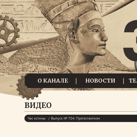
О КАНАЛЕ
НОВОСТИ
Т
ВИДЕО
Час истины
Выпуск № 704. Протестантизм