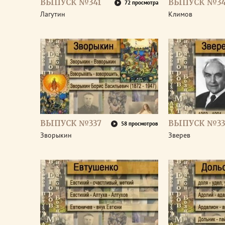
ВЫПУСК №341
ВЫПУСК №3
72 просмотра
Лагутин
Климов
ВЫПУСК №337
ВЫПУСК №33
58 просмотров
Зворыкин
Зверев