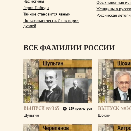
Час истины
Обыкновенная ис
Герои Победы
Женщины в русско
Тайное становится явным
Российская летопи
По законам чести. Из истории
дуэлей
ВСЕ ФАМИЛИИ РОССИИ
ВЫПУСК №365
ВЫПУСК №3
139 просмотров
Шульгин
Шохин