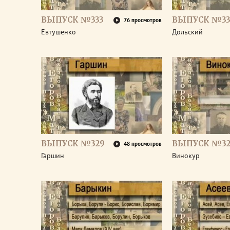
ВЫПУСК №333
ВЫПУСК №33
76 просмотров
Евтушенко
Дольский
ВЫПУСК №329
ВЫПУСК №32
48 просмотров
Гаршин
Винокур