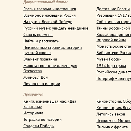
Документальный фильм
Россия глазами иностранцев
Достояние России
Всемирное наследие. Россия
Революция 1917 г
На пути к Великой Победе
События в истори
Русский музей: увидеть невидимое
Тайны российской
Сквозь времена
Коллаборационис
мировой войны
Найти и рассказать
Монастырские сте
Неизвестные страницы истории
русской школы
Библиотеки Росси
Элемент познания
Музеи России
Живота своего не жалеть для
1937. Год страха
Отечества
Российские динас
Жил-был Дом
Петергоф – жемчу
Личность в истории
Программа
Книга, изменившая нас. «Два
Киноистория. Обс
капитана»
Киноистория. Вст
Историада
Летопись веков
Тетрадка по истории
Пешком по Москв
Солдаты Победы
Письма с фронта