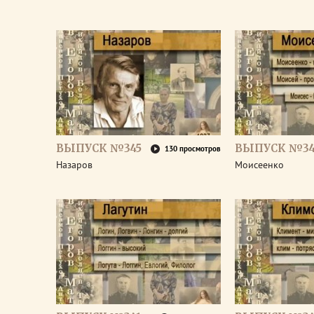
ВЫПУСК №345
ВЫПУСК №34
130 просмотров
Назаров
Моисеенко