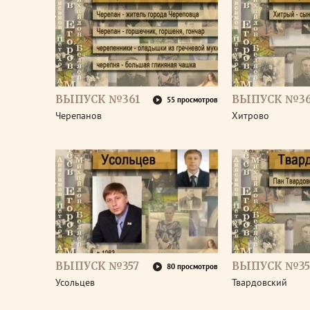
ВЫПУСК №361
ВЫПУСК №3
55 просмотров
Черепанов
Хитрово
ВЫПУСК №357
ВЫПУСК №35
80 просмотров
Усольцев
Твардовский