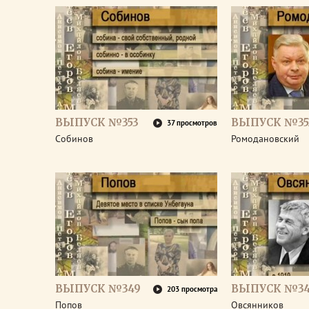
ВЫПУСК №353
ВЫПУСК №35
37 просмотров
Собинов
Ромодановский
ВЫПУСК №349
ВЫПУСК №3
203 просмотра
Попов
Овсянников