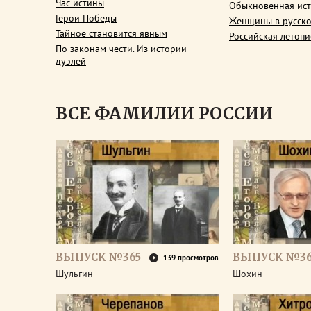
Час истины
Обыкновенная ис
Герои Победы
Женщины в русско
Тайное становится явным
Российская летопи
По законам чести. Из истории
дуэлей
ВСЕ ФАМИЛИИ РОССИИ
ВЫПУСК №365
ВЫПУСК №3
139 просмотров
Шульгин
Шохин