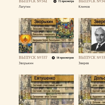
ВЫПУСК №341
ВЫПУСК №3
72 просмотра
Лагутин
Климов
ВЫПУСК №337
ВЫПУСК №33
58 просмотров
Зворыкин
Зверев