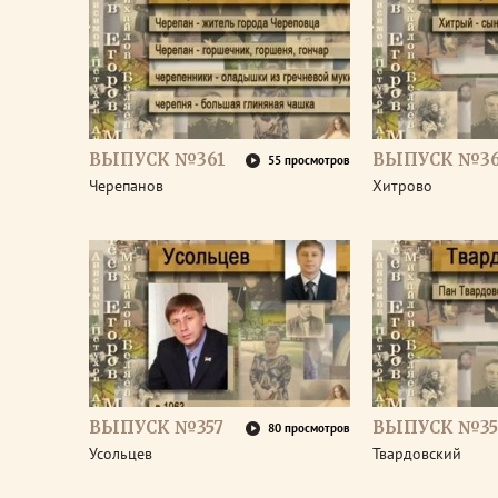
ВЫПУСК №361
ВЫПУСК №3
55 просмотров
Черепанов
Хитрово
ВЫПУСК №357
ВЫПУСК №35
80 просмотров
Усольцев
Твардовский