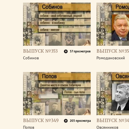
ВЫПУСК №353
ВЫПУСК №35
37 просмотров
Собинов
Ромодановский
ВЫПУСК №349
ВЫПУСК №3
203 просмотра
Попов
Овсянников