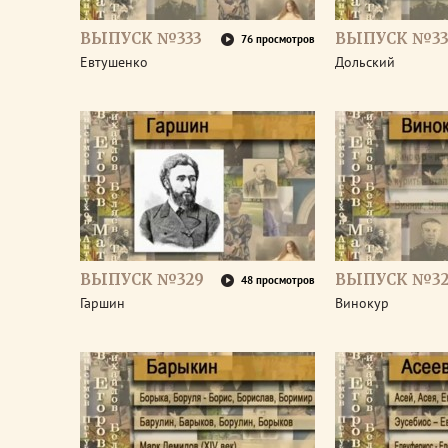
ВЫПУСК №333
ВЫПУСК №33
76 просмотров
Евтушенко
Дольский
ВЫПУСК №329
ВЫПУСК №32
48 просмотров
Гаршин
Винокур