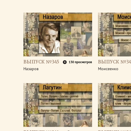
ВЫПУСК №345
ВЫПУСК №34
130 просмотров
Назаров
Моисеенко