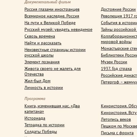
Документальный фильм
Россия глазами иностранцев
Достояние России
Всемирное наследие. Россия
Революция 1917 г
На пути к Великой Победе
События в истори
Русский музей: увидеть невидимое
Тайны российской
Сквозь времена
Коллаборационис
мировой войны
Найти и рассказать
Монастырские сте
Неизвестные страницы истории
русской школы
Библиотеки Росси
Элемент познания
Музеи России
Живота своего не жалеть для
1937. Год страха
Отечества
Российские динас
Жил-был Дом
Петергоф – жемчу
Личность в истории
Программа
Книга, изменившая нас. «Два
Киноистория. Обс
капитана»
Киноистория. Вст
Историада
Летопись веков
Тетрадка по истории
Пешком по Москв
Солдаты Победы
Письма с фронта