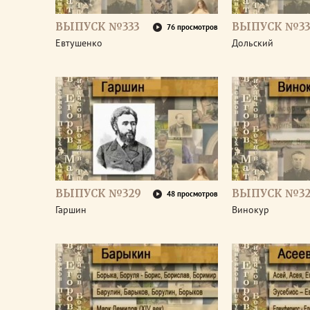
ВЫПУСК №333
ВЫПУСК №33
76 просмотров
Евтушенко
Дольский
ВЫПУСК №329
ВЫПУСК №32
48 просмотров
Гаршин
Винокур