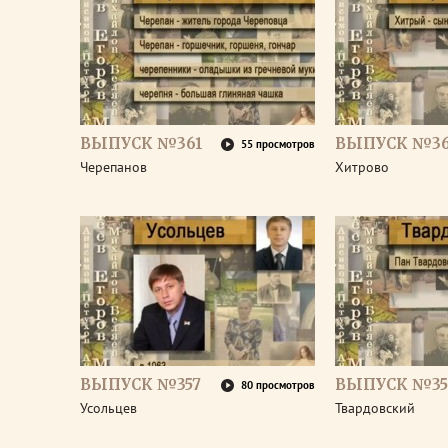
ВЫПУСК №361
ВЫПУСК №3
55 просмотров
Черепанов
Хитрово
ВЫПУСК №357
ВЫПУСК №35
80 просмотров
Усольцев
Твардовский