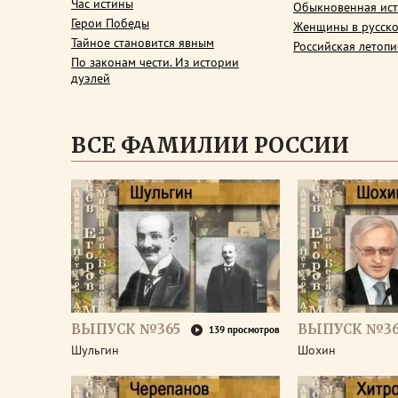
Час истины
Обыкновенная ис
Герои Победы
Женщины в русско
Тайное становится явным
Российская летопи
По законам чести. Из истории
дуэлей
ВСЕ ФАМИЛИИ РОССИИ
ВЫПУСК №365
ВЫПУСК №3
139 просмотров
Шульгин
Шохин