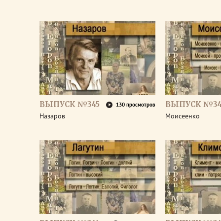
ВЫПУСК №345
ВЫПУСК №34
130 просмотров
Назаров
Моисеенко