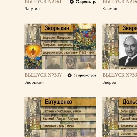
ВЫПУСК №341
ВЫПУСК №3
72 просмотра
Лагутин
Климов
ВЫПУСК №337
ВЫПУСК №33
58 просмотров
Зворыкин
Зверев