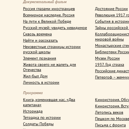
Документальный фильм
Россия глазами иностранцев
Достояние России
Всемирное наследие. Россия
Революция 1917 г
На пути к Великой Победе
События в истори
Русский музей: увидеть невидимое
Тайны российской
Сквозь времена
Коллаборационис
мировой войны
Найти и рассказать
Монастырские сте
Неизвестные страницы истории
русской школы
Библиотеки Росси
Элемент познания
Музеи России
Живота своего не жалеть для
1937. Год страха
Отечества
Российские динас
Жил-был Дом
Петергоф – жемчу
Личность в истории
Программа
Книга, изменившая нас. «Два
Киноистория. Обс
капитана»
Киноистория. Вст
Историада
Летопись веков
Тетрадка по истории
Пешком по Москв
Солдаты Победы
Письма с фронта