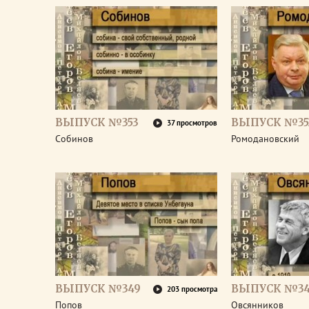
ВЫПУСК №353
ВЫПУСК №35
37 просмотров
Собинов
Ромодановский
ВЫПУСК №349
ВЫПУСК №3
203 просмотра
Попов
Овсянников