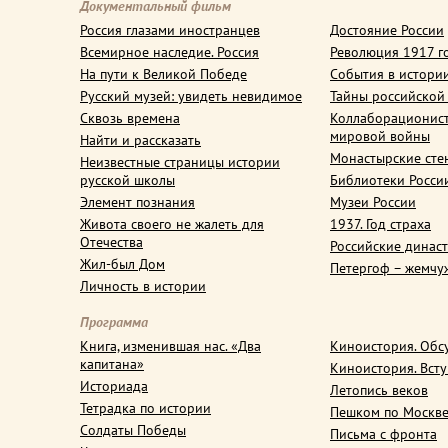
Документальный фильм
Россия глазами иностранцев
Достояние России
Всемирное наследие. Россия
Революция 1917 г
На пути к Великой Победе
События в истори
Русский музей: увидеть невидимое
Тайны российской
Сквозь времена
Коллаборационис
мировой войны
Найти и рассказать
Монастырские сте
Неизвестные страницы истории
русской школы
Библиотеки Росси
Элемент познания
Музеи России
Живота своего не жалеть для
1937. Год страха
Отечества
Российские динас
Жил-был Дом
Петергоф – жемчу
Личность в истории
Программа
Книга, изменившая нас. «Два
Киноистория. Обс
капитана»
Киноистория. Вст
Историада
Летопись веков
Тетрадка по истории
Пешком по Москв
Солдаты Победы
Письма с фронта