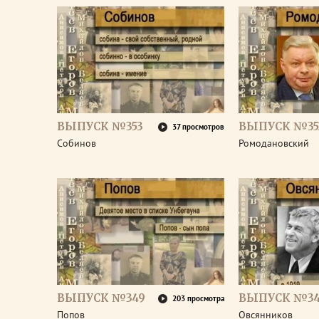
ВЫПУСК №353
ВЫПУСК №35
37 просмотров
Собинов
Ромодановский
ВЫПУСК №349
ВЫПУСК №3
203 просмотра
Попов
Овсянников