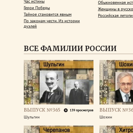
Час истины
Обыкновенная ис
Герои Победы
Женщины в русско
Тайное становится явным
Российская летопи
По законам чести. Из истории
дуэлей
ВСЕ ФАМИЛИИ РОССИИ
ВЫПУСК №365
ВЫПУСК №3
139 просмотров
Шульгин
Шохин