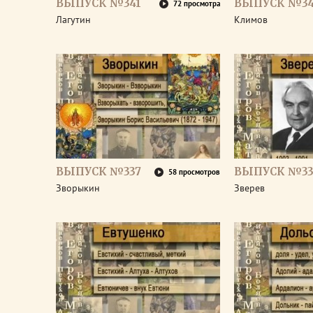
ВЫПУСК №341
ВЫПУСК №3
72 просмотра
Лагутин
Климов
ВЫПУСК №337
ВЫПУСК №33
58 просмотров
Зворыкин
Зверев