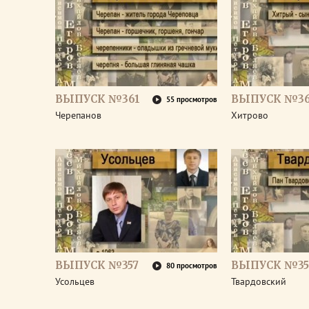
ВЫПУСК №361
ВЫПУСК №3
55 просмотров
Черепанов
Хитрово
ВЫПУСК №357
ВЫПУСК №35
80 просмотров
Усольцев
Твардовский