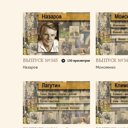
ВЫПУСК №345
ВЫПУСК №34
130 просмотров
Назаров
Моисеенко