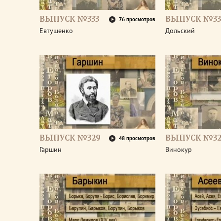
ВЫПУСК №333
ВЫПУСК №33
76 просмотров
Евтушенко
Дольский
ВЫПУСК №329
ВЫПУСК №32
48 просмотров
Гаршин
Винокур