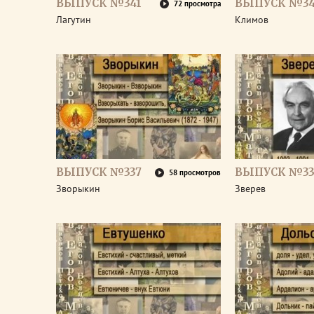
ВЫПУСК №341
ВЫПУСК №3
72 просмотра
Лагутин
Климов
ВЫПУСК №337
ВЫПУСК №33
58 просмотров
Зворыкин
Зверев