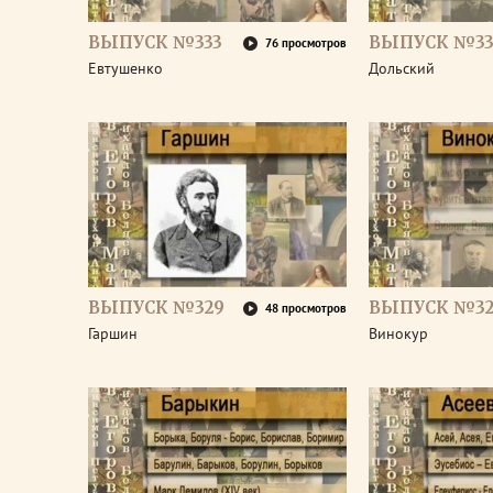
ВЫПУСК №333
ВЫПУСК №33
76 просмотров
Евтушенко
Дольский
ВЫПУСК №329
ВЫПУСК №32
48 просмотров
Гаршин
Винокур