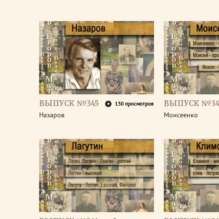
ВЫПУСК №345
ВЫПУСК №34
130 просмотров
Назаров
Моисеенко