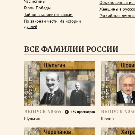
Час истины
Обыкновенная ис
Герои Победы
Женщины в русско
Тайное становится явным
Российская летопи
По законам чести. Из истории
дуэлей
ВСЕ ФАМИЛИИ РОССИИ
ВЫПУСК №365
ВЫПУСК №3
139 просмотров
Шульгин
Шохин