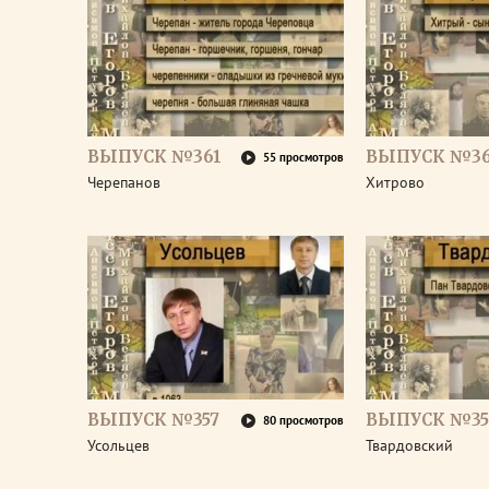
ВЫПУСК №361
ВЫПУСК №3
55 просмотров
Черепанов
Хитрово
ВЫПУСК №357
ВЫПУСК №35
80 просмотров
Усольцев
Твардовский