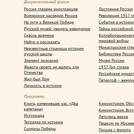
Документальный фильм
Россия глазами иностранцев
Достояние России
Всемирное наследие. Россия
Революция 1917 г
На пути к Великой Победе
События в истори
Русский музей: увидеть невидимое
Тайны российской
Сквозь времена
Коллаборационис
мировой войны
Найти и рассказать
Монастырские сте
Неизвестные страницы истории
русской школы
Библиотеки Росси
Элемент познания
Музеи России
Живота своего не жалеть для
1937. Год страха
Отечества
Российские динас
Жил-был Дом
Петергоф – жемчу
Личность в истории
Программа
Книга, изменившая нас. «Два
Киноистория. Обс
капитана»
Киноистория. Вст
Историада
Летопись веков
Тетрадка по истории
Пешком по Москв
Солдаты Победы
Письма с фронта