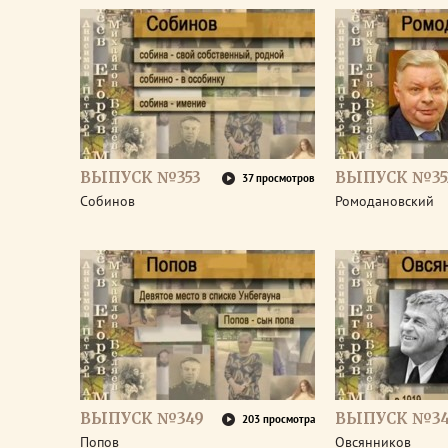
ВЫПУСК №353
ВЫПУСК №35
37 просмотров
Собинов
Ромодановский
ВЫПУСК №349
ВЫПУСК №3
203 просмотра
Попов
Овсянников