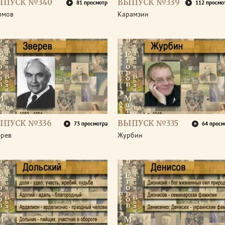
ЫПУСК №340
ВЫПУСК №339
81 просмотр
112 просмо
имов
Карамзин
ЫПУСК №336
ВЫПУСК №335
73 просмотра
64 просм
ерев
Журбин