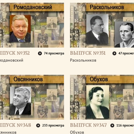
ЫПУСК №352
ВЫПУСК №351
74 просмотра
47 просмо
модановский
Раскольников
ЫПУСК №348
ВЫПУСК №347
233 просмотра
116 просмо
сянников
Обухов