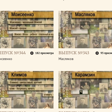
ЫПУСК №344
ВЫПУСК №343
182 просмотра
93 просм
исеенко
Масляков