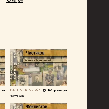
посвящаем
ВЫПУСК №362
тров
106 просмотров
Чистяков