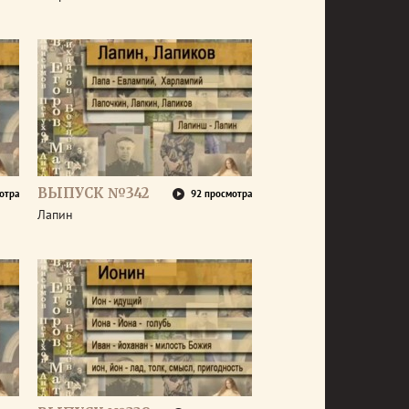
ВЫПУСК №342
отра
92 просмотра
Лапин