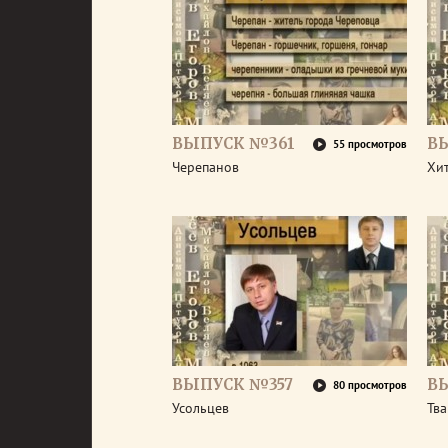
ВЫПУСК №361
В
55 просмотров
Черепанов
Хи
ВЫПУСК №357
В
80 просмотров
Усольцев
Тв