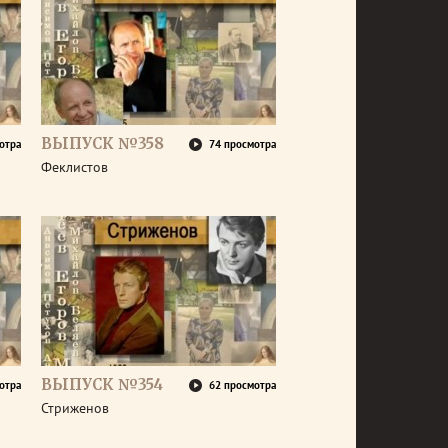
ВЫПУСК №358
отра
74 просмотра
Феклистов
ВЫПУСК №354
отра
62 просмотра
Стриженов