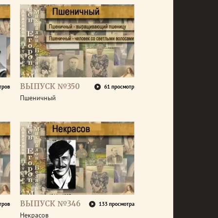
ВЫПУСК №350
тров
61 просмотр
Пшеничный
ВЫПУСК №346
тров
133 просмотра
Некрасов