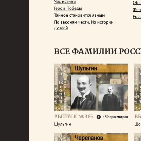
Час истины
Обы
Герои Победы
Жен
Тайное становится явным
Рос
По законам чести. Из истории
дуэлей
ВСЕ ФАМИЛИИ РОС
ВЫПУСК №365
В
139 просмотров
Шульгин
Шо