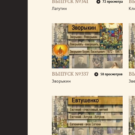
ВЫПУСК №341
В
72 просмотра
Лагутин
Кл
ВЫПУСК №337
В
58 просмотров
Зворыкин
Зв