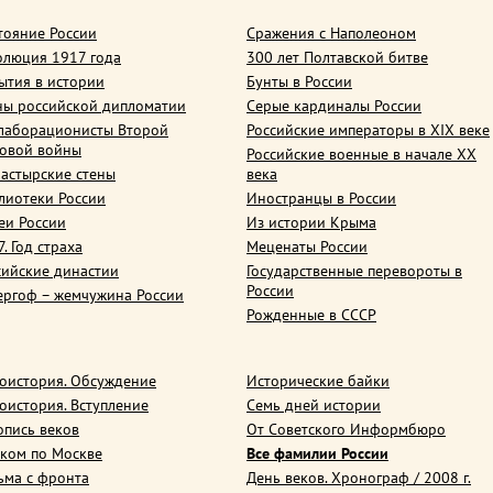
тояние России
Сражения с Наполеоном
олюция 1917 года
300 лет Полтавской битве
ытия в истории
Бунты в России
ны российской дипломатии
Серые кардиналы России
лаборационисты Второй
Российские императоры в XIX веке
овой войны
Российские военные в начале ХХ
астырские стены
века
лиотеки России
Иностранцы в России
еи России
Из истории Крыма
. Год страха
Меценаты России
сийские династии
Государственные перевороты в
России
ергоф – жемчужина России
Рожденные в СССР
оистория. Обсуждение
Исторические байки
оистория. Вступление
Семь дней истории
опись веков
От Советского Информбюро
ком по Москве
Все фамилии России
ьма с фронта
День веков. Хронограф / 2008 г.