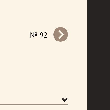
№ 92
prev