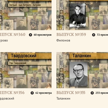
ЫПУСК №360
ВЫПУСК №359
60 просмотров
72 просм
трово
Филонов
ЫПУСК №356
ВЫПУСК №355
62 просмотра
233 просм
ардовский
Таланкин