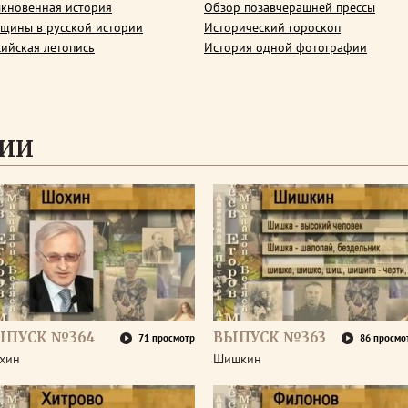
кновенная история
Обзор позавчерашней прессы
щины в русской истории
Исторический гороскоп
сийская летопись
История одной фотографии
СИИ
ЫПУСК №364
ВЫПУСК №363
71 просмотр
86 просмо
хин
Шишкин