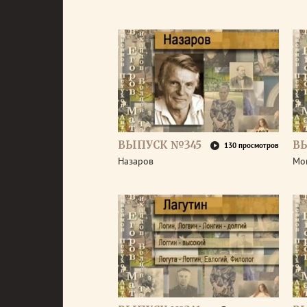
ВЫПУСК №345
В
130 просмотров
Назаров
Мо