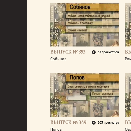
ВЫПУСК №353
В
37 просмотров
Собинов
Ро
ВЫПУСК №349
В
203 просмотра
Попов
Ов