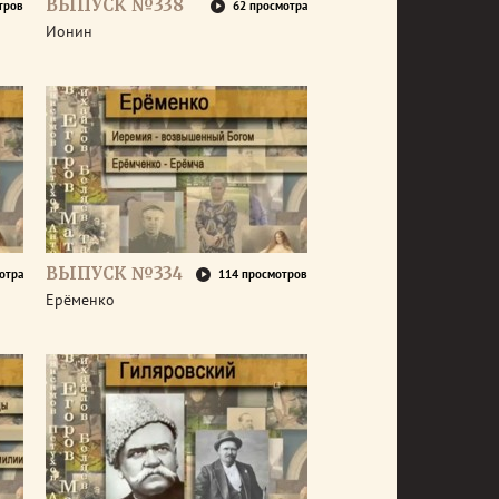
ВЫПУСК №338
тров
62 просмотра
Ионин
ВЫПУСК №334
отра
114 просмотров
Ерёменко