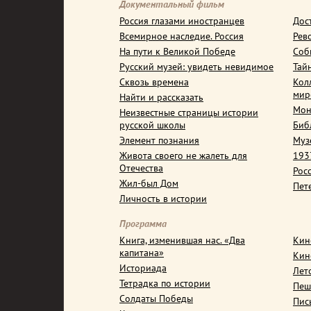
Документальный фильм
Россия глазами иностранцев
Дос
Всемирное наследие. Россия
Рев
На пути к Великой Победе
Соб
Русский музей: увидеть невидимое
Тай
Сквозь времена
Кол
мир
Найти и рассказать
Мон
Неизвестные страницы истории
русской школы
Биб
Элемент познания
Муз
Живота своего не жалеть для
1937
Отечества
Рос
Жил-был Дом
Пет
Личность в истории
Программа
Книга, изменившая нас. «Два
Кин
капитана»
Кин
Историада
Лет
Тетрадка по истории
Пеш
Солдаты Победы
Пис