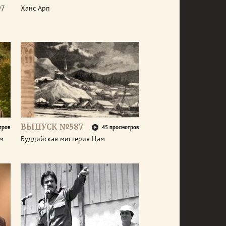
97
Ханс Арп
ВЫПУСК №587
тров
45 просмотров
ем
Буддийская мистерия Цам