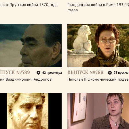
анко-Прусская война 1870 года
Гражданская война в Риме 193-1
годов
ЫПУСК №589
ВЫПУСК №588
62 просмотра
75 просмо
ий Владимирович Андропов
Николай II. Экономический подъ