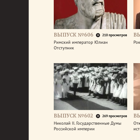
ВЫПУСК №606
В
210 просмотров
Римский император Юлиан
Рок
Отступник
ВЫПУСК №602
В
269 просмотров
Николай II. Государственные Думы
От
Российской империи
ис