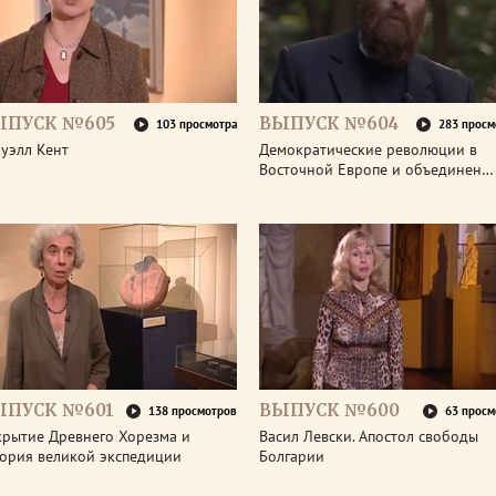
ЫПУСК №605
ВЫПУСК №604
103 просмотра
283 просм
уэлл Кент
Демократические революции в
Восточной Европе и объединен…
ЫПУСК №601
ВЫПУСК №600
138 просмотров
63 просм
крытие Древнего Хорезма и
Васил Левски. Апостол свободы
тория великой экспедиции
Болгарии