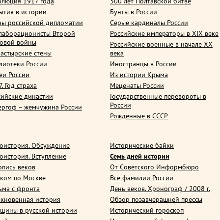
олюция 1917 года
300 лет Полтавской битве
ытия в истории
Бунты в России
ны российской дипломатии
Серые кардиналы России
лаборационисты Второй
Российские императоры в XIX веке
овой войны
Российские военные в начале ХХ
астырские стены
века
лиотеки России
Иностранцы в России
еи России
Из истории Крыма
. Год страха
Меценаты России
сийские династии
Государственные перевороты в
России
ергоф – жемчужина России
Рожденные в СССР
оистория. Обсуждение
Исторические байки
оистория. Вступление
Семь дней истории
опись веков
От Советского Информбюро
ком по Москве
Все фамилии России
ьма с фронта
День веков. Хронограф / 2008 г.
кновенная история
Обзор позавчерашней прессы
щины в русской истории
Исторический гороскоп