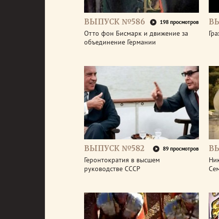
ВЫПУСК №586
В
198 просмотров
Отто фон Бисмарк и движение за
Гра
объединение Германии
ВЫПУСК №582
В
89 просмотров
Геронтократия в высшем
Ник
руководстве СССР
Се