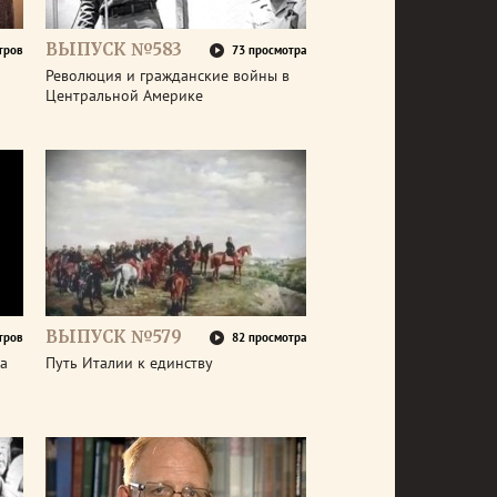
ВЫПУСК №583
тров
73 просмотра
Революция и гражданские войны в
Центральной Америке
ВЫПУСК №579
тров
82 просмотра
а
Путь Италии к единству