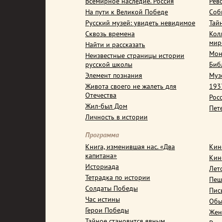
Всемирное наследие. Россия
Рев
На пути к Великой Победе
Соб
Русский музей: увидеть невидимое
Тай
Сквозь времена
Кол
мир
Найти и рассказать
Мон
Неизвестные страницы истории
русской школы
Биб
Элемент познания
Муз
Живота своего не жалеть для
1937
Отечества
Рос
Жил-был Дом
Пет
Личность в истории
Программа
Книга, изменившая нас. «Два
Кин
капитана»
Кин
Историада
Лет
Тетрадка по истории
Пеш
Солдаты Победы
Пис
Час истины
Обы
Герои Победы
Жен
Тайное становится явным