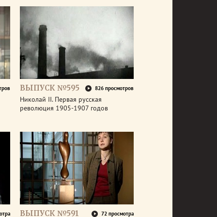
ВЫПУСК №595
тров
826 просмотров
Николай II. Первая русская
революция 1905-1907 годов
ВЫПУСК №591
отра
72 просмотра