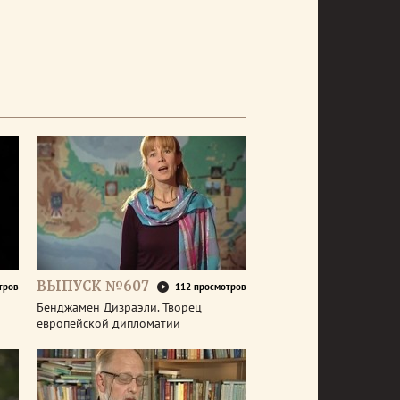
ВЫПУСК №607
тров
112 просмотров
Бенджамен Дизраэли. Творец
европейской дипломатии