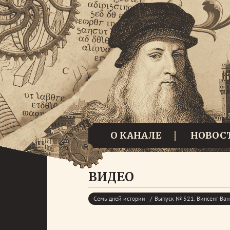
О КАНАЛЕ
НОВОС
ВИДЕО
Семь дней истории
Выпуск № 521. Винсент Ван