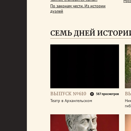
Рос
По законам чести. Из истории
дуэлей
СЕМЬ ДНЕЙ ИСТОРИ
ВЫПУСК №610
В
387 просмотров
Театр в Архангельском
Ник
гиб