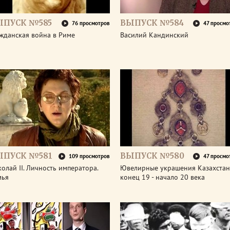
ЫПУСК №585
ВЫПУСК №584
76 просмотров
47 просмо
жданская война в Риме
Василий Кандинский
ЫПУСК №581
ВЫПУСК №580
109 просмотров
47 просмо
олай II. Личность императора.
Ювелирные украшения Казахстан
мья
конец 19 - начало 20 века