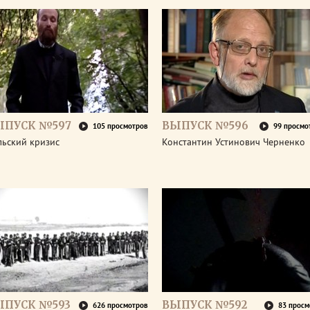
ЫПУСК №597
ВЫПУСК №596
105 просмотров
99 просмо
льский кризис
Константин Устинович Черненко
ЫПУСК №593
ВЫПУСК №592
626 просмотров
83 просм