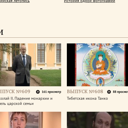
сийская летопись
История одной фотографии
И
ЫПУСК №609
ВЫПУСК №608
161 просмотр
88 просмо
олай II. Падение монархии и
Тибетская икона Танко
ель царской семьи