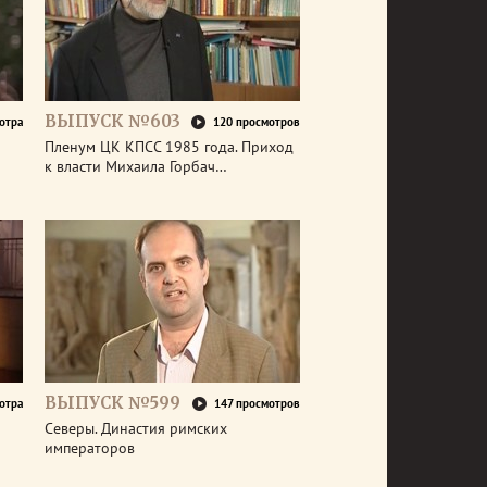
ВЫПУСК №603
отра
120 просмотров
Пленум ЦК КПСС 1985 года. Приход
к власти Михаила Горбач…
ВЫПУСК №599
отра
147 просмотров
Северы. Династия римских
императоров