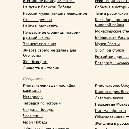
Всемирное наследие. Россия
Революция 1917 г
На пути к Великой Победе
События в истори
Русский музей: увидеть невидимое
Тайны российской
Сквозь времена
Коллаборационис
мировой войны
Найти и рассказать
Монастырские сте
Неизвестные страницы истории
русской школы
Библиотеки Росси
Элемент познания
Музеи России
Живота своего не жалеть для
1937. Год страха
Отечества
Российские динас
Жил-был Дом
Петергоф – жемчу
Личность в истории
Программа
Книга, изменившая нас. «Два
Киноистория. Обс
капитана»
Киноистория. Вст
Историада
Летопись веков
Тетрадка по истории
Пешком по Москв
Солдаты Победы
Письма с фронта
Час истины
Обыкновенная ис
Герои Победы
Женщины в русско
Тайное становится явным