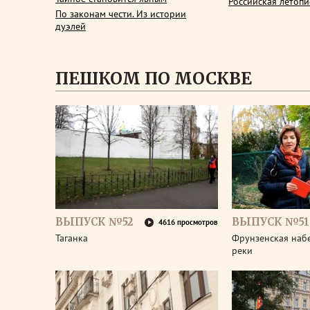
Российская летопи
По законам чести. Из истории
дуэлей
ПЕШКОМ ПО МОСКВЕ
ВЫПУСК №52
ВЫПУСК №51
4616 просмотров
Таганка
Фрунзенская наб
реки