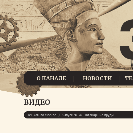
О КАНАЛЕ
НОВОСТИ
Т
ВИДЕО
Пешком по Москве
Выпуск № 36. Патриаршие пруды