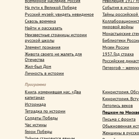
Всемирное наследие. Россия
Революция 1917 г
На пути к Великой Победе
События в истори
Русский музей: увидеть невидимое
Тайны российской
Сквозь времена
Коллаборационис
мировой войны
Найти и рассказать
Монастырские сте
Неизвестные страницы истории
русской школы
Библиотеки Росси
Элемент познания
Музеи России
Живота своего не жалеть для
1937. Год страха
Отечества
Российские динас
Жил-был Дом
Петергоф – жемчу
Личность в истории
Программа
Книга, изменившая нас. «Два
Киноистория. Обс
капитана»
Киноистория. Вст
Историада
Летопись веков
Тетрадка по истории
Пешком по Москв
Солдаты Победы
Письма с фронта
Час истины
Обыкновенная ис
Герои Победы
Женщины в русско
Тайное становится явным