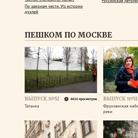
Российская летопи
По законам чести. Из истории
дуэлей
ПЕШКОМ ПО МОСКВЕ
ВЫПУСК №52
ВЫПУСК №51
4616 просмотров
Таганка
Фрунзенская наб
реки