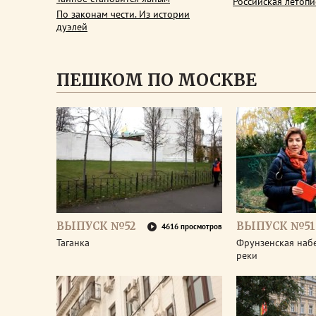
Российская летопи
По законам чести. Из истории
дуэлей
ПЕШКОМ ПО МОСКВЕ
ВЫПУСК №52
ВЫПУСК №51
4616 просмотров
Таганка
Фрунзенская наб
реки