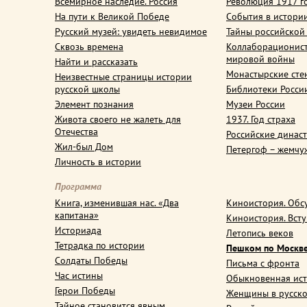
Всемирное наследие. Россия
Революция 1917 г
На пути к Великой Победе
События в истори
Русский музей: увидеть невидимое
Тайны российской
Сквозь времена
Коллаборационис
мировой войны
Найти и рассказать
Монастырские сте
Неизвестные страницы истории
русской школы
Библиотеки Росси
Элемент познания
Музеи России
Живота своего не жалеть для
1937. Год страха
Отечества
Российские динас
Жил-был Дом
Петергоф – жемчу
Личность в истории
Программа
Книга, изменившая нас. «Два
Киноистория. Обс
капитана»
Киноистория. Вст
Историада
Летопись веков
Тетрадка по истории
Пешком по Москв
Солдаты Победы
Письма с фронта
Час истины
Обыкновенная ис
Герои Победы
Женщины в русско
Тайное становится явным