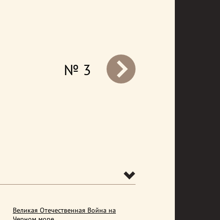
№ 3
prev
Великая Отечественная Война на
Черном море