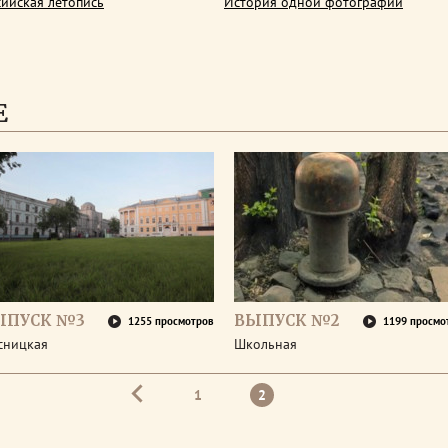
сийская летопись
История одной фотографии
Е
ЫПУСК №3
ВЫПУСК №2
1255 просмотров
1199 просмо
сницкая
Школьная
1
2