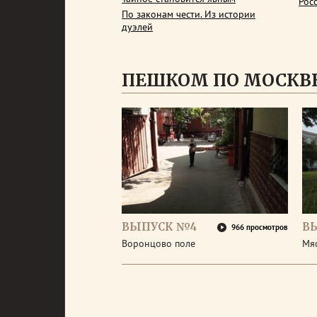
Рос
По законам чести. Из истории
дуэлей
ПЕШКОМ ПО МОСКВ
ВЫПУСК №4
В
966 просмотров
Воронцово поле
Мя