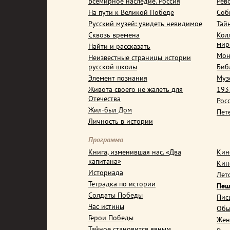
Всемирное наследие. Россия
Рев
На пути к Великой Победе
Соб
Русский музей: увидеть невидимое
Тай
Сквозь времена
Кол
мир
Найти и рассказать
Мон
Неизвестные страницы истории
русской школы
Биб
Элемент познания
Муз
Живота своего не жалеть для
1937
Отечества
Рос
Жил-был Дом
Пет
Личность в истории
Программа
Книга, изменившая нас. «Два
Кин
капитана»
Кин
Историада
Лет
Тетрадка по истории
Пеш
Солдаты Победы
Пис
Час истины
Обы
Герои Победы
Жен
Тайное становится явным