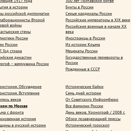
олюция 1917 года
300 лет Полтавской битве
ытия в истории
Бунты в России
ны российской дипломатии
Серые кардиналы России
лаборационисты Второй
Российские императоры в XIX веке
овой войны
Российские военные в начале ХХ
астырские стены
века
лиотеки России
Иностранцы в России
еи России
Из истории Крыма
. Год страха
Меценаты России
сийские династии
Государственные перевороты в
России
ергоф – жемчужина России
Рожденные в СССР
оистория. Обсуждение
Исторические байки
оистория. Вступление
Семь дней истории
опись веков
От Советского Информбюро
ком по Москве
Все фамилии России
ьма с фронта
День веков. Хронограф / 2008 г.
кновенная история
Обзор позавчерашней прессы
щины в русской истории
Исторический гороскоп