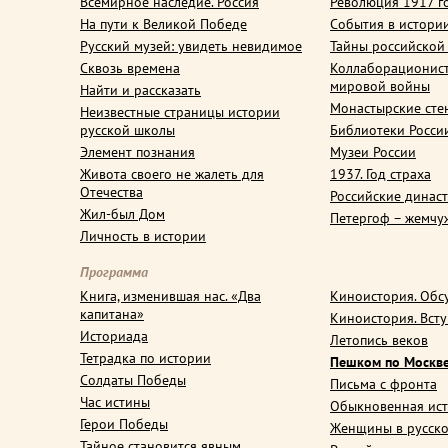
Всемирное наследие. Россия
Революция 1917 г
На пути к Великой Победе
События в истори
Русский музей: увидеть невидимое
Тайны российской
Сквозь времена
Коллаборационис
мировой войны
Найти и рассказать
Монастырские сте
Неизвестные страницы истории
русской школы
Библиотеки Росси
Элемент познания
Музеи России
Живота своего не жалеть для
1937. Год страха
Отечества
Российские динас
Жил-был Дом
Петергоф – жемчу
Личность в истории
Программа
Книга, изменившая нас. «Два
Киноистория. Обс
капитана»
Киноистория. Вст
Историада
Летопись веков
Тетрадка по истории
Пешком по Москв
Солдаты Победы
Письма с фронта
Час истины
Обыкновенная ис
Герои Победы
Женщины в русско
Тайное становится явным