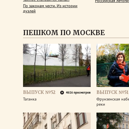
Российская летопи
По законам чести. Из истории
дуэлей
ПЕШКОМ ПО МОСКВЕ
ВЫПУСК №52
ВЫПУСК №51
4616 просмотров
Таганка
Фрунзенская наб
реки