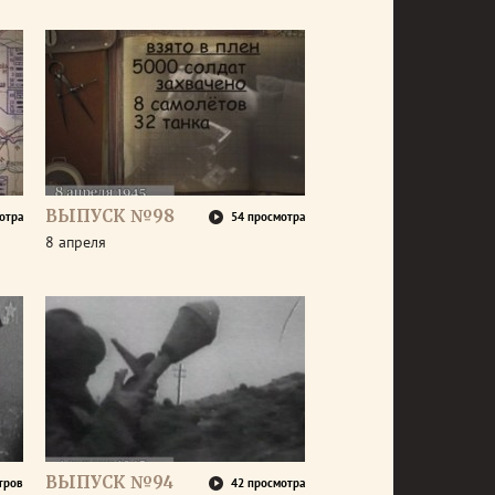
ВЫПУСК №98
отра
54 просмотра
8 апреля
ВЫПУСК №94
тров
42 просмотра