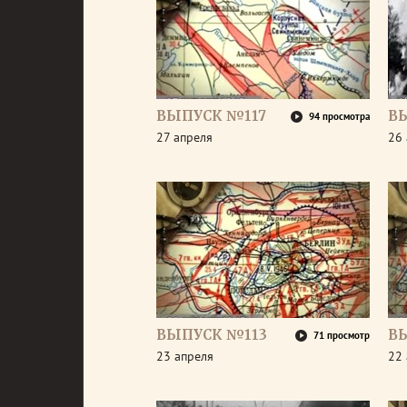
ВЫПУСК №117
В
94 просмотра
27 апреля
26 
ВЫПУСК №113
В
71 просмотр
23 апреля
22 