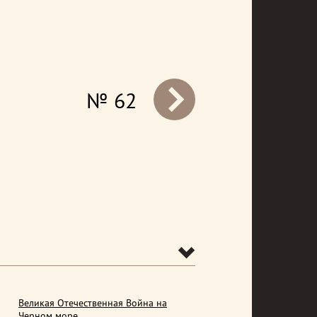
№ 62
prev
Великая Отечественная Война на
Черном море