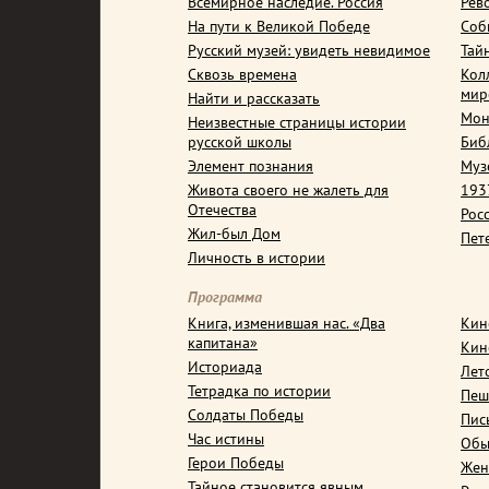
Всемирное наследие. Россия
Рев
На пути к Великой Победе
Соб
Русский музей: увидеть невидимое
Тай
Сквозь времена
Кол
мир
Найти и рассказать
Мон
Неизвестные страницы истории
русской школы
Биб
Элемент познания
Муз
Живота своего не жалеть для
1937
Отечества
Рос
Жил-был Дом
Пет
Личность в истории
Программа
Книга, изменившая нас. «Два
Кин
капитана»
Кин
Историада
Лет
Тетрадка по истории
Пеш
Солдаты Победы
Пис
Час истины
Обы
Герои Победы
Жен
Тайное становится явным