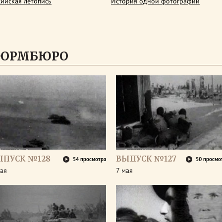
сийская летопись
История одной фотографии
ФОРМБЮРО
ЫПУСК №128
ВЫПУСК №127
54 просмотра
50 просмо
ая
7 мая