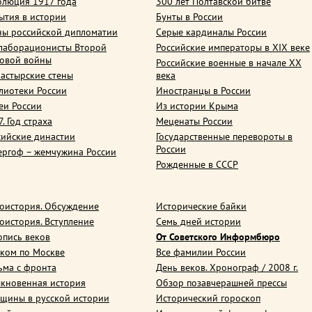
олюция 1917 года
300 лет Полтавской битве
ытия в истории
Бунты в России
ны российской дипломатии
Серые кардиналы России
лаборационисты Второй
Российские императоры в XIX веке
овой войны
Российские военные в начале ХХ
астырские стены
века
лиотеки России
Иностранцы в России
еи России
Из истории Крыма
. Год страха
Меценаты России
сийские династии
Государственные перевороты в
России
ергоф – жемчужина России
Рожденные в СССР
оистория. Обсуждение
Исторические байки
оистория. Вступление
Семь дней истории
опись веков
От Советского Информбюро
ком по Москве
Все фамилии России
ьма с фронта
День веков. Хронограф / 2008 г.
кновенная история
Обзор позавчерашней прессы
щины в русской истории
Исторический гороскоп