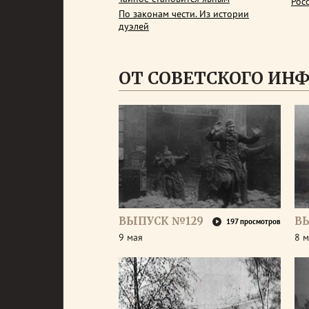
Рос
По законам чести. Из истории
дуэлей
ОТ СОВЕТСКОГО ИН
ВЫПУСК №129
В
197 просмотров
9 мая
8 м