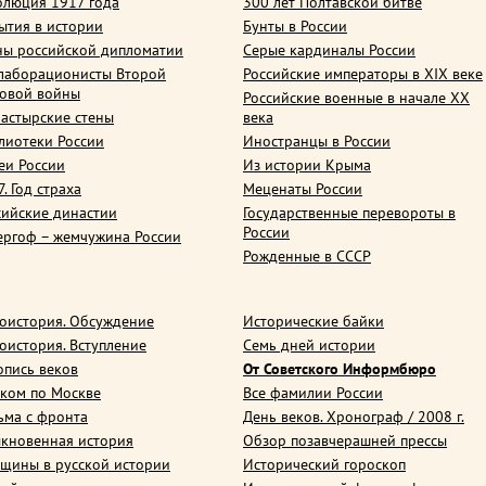
олюция 1917 года
300 лет Полтавской битве
ытия в истории
Бунты в России
ны российской дипломатии
Серые кардиналы России
лаборационисты Второй
Российские императоры в XIX веке
овой войны
Российские военные в начале ХХ
астырские стены
века
лиотеки России
Иностранцы в России
еи России
Из истории Крыма
. Год страха
Меценаты России
сийские династии
Государственные перевороты в
России
ергоф – жемчужина России
Рожденные в СССР
оистория. Обсуждение
Исторические байки
оистория. Вступление
Семь дней истории
опись веков
От Советского Информбюро
ком по Москве
Все фамилии России
ьма с фронта
День веков. Хронограф / 2008 г.
кновенная история
Обзор позавчерашней прессы
щины в русской истории
Исторический гороскоп