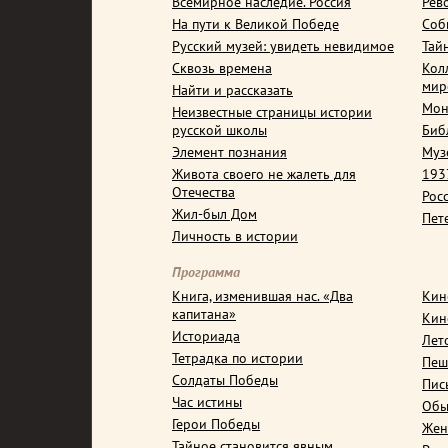
Всемирное наследие. Россия
Рев
На пути к Великой Победе
Соб
Русский музей: увидеть невидимое
Тай
Сквозь времена
Кол
мир
Найти и рассказать
Мон
Неизвестные страницы истории
русской школы
Биб
Элемент познания
Муз
Живота своего не жалеть для
1937
Отечества
Рос
Жил-был Дом
Пет
Личность в истории
Программа
Книга, изменившая нас. «Два
Кин
капитана»
Кин
Историада
Лет
Тетрадка по истории
Пеш
Солдаты Победы
Пис
Час истины
Обы
Герои Победы
Жен
Тайное становится явным