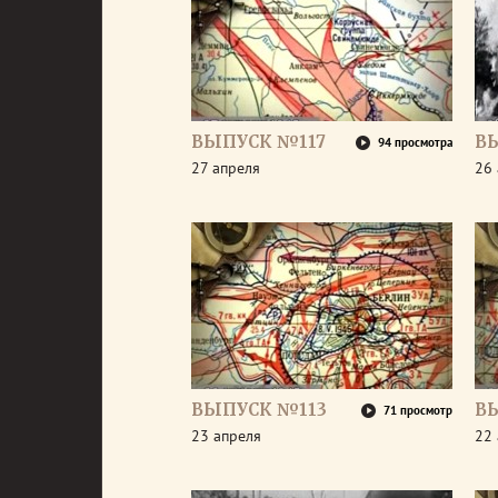
ВЫПУСК №117
В
94 просмотра
27 апреля
26 
ВЫПУСК №113
В
71 просмотр
23 апреля
22 