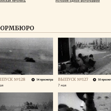
сийская летопись
История одной фотографии
ФОРМБЮРО
ЫПУСК №128
ВЫПУСК №127
54 просмотра
50 просмо
ая
7 мая