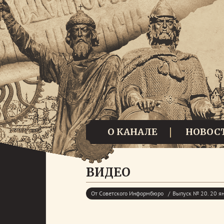
О КАНАЛЕ
НОВОС
ВИДЕО
От Советского Информбюро
Выпуск № 20. 20 я