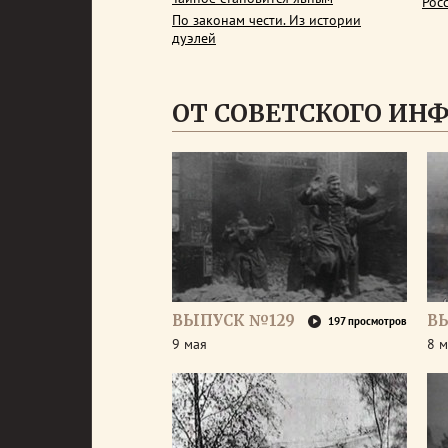
Рос
По законам чести. Из истории
дуэлей
ОТ СОВЕТСКОГО ИН
ВЫПУСК №129
В
197 просмотров
9 мая
8 м