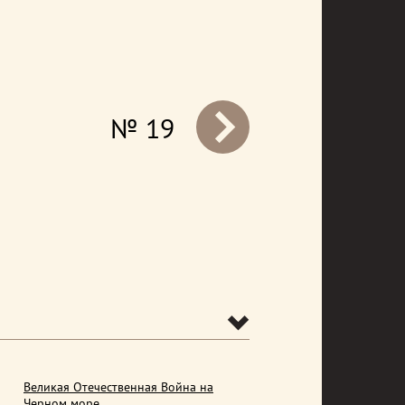
№ 19
prev
Великая Отечественная Война на
Черном море