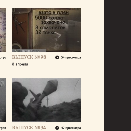
ВЫПУСК №98
отра
54 просмотра
8 апреля
ВЫПУСК №94
тров
42 просмотра