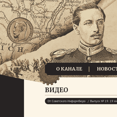
О КАНАЛЕ
НОВОС
ВИДЕО
От Советского Информбюро
Выпуск № 19. 19 я