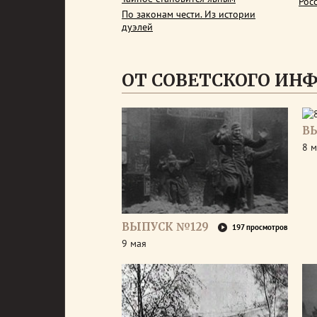
Рос
По законам чести. Из истории
дуэлей
ОТ СОВЕТСКОГО ИН
В
8 м
ВЫПУСК №129
197 просмотров
9 мая