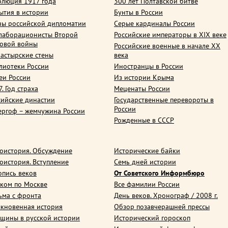
олюция 1917 года
300 лет Полтавской битве
ытия в истории
Бунты в России
ны российской дипломатии
Серые кардиналы России
лаборационисты Второй
Российские императоры в XIX веке
овой войны
Российские военные в начале ХХ
астырские стены
века
лиотеки России
Иностранцы в России
еи России
Из истории Крыма
. Год страха
Меценаты России
сийские династии
Государственные перевороты в
России
ергоф – жемчужина России
Рожденные в СССР
оистория. Обсуждение
Исторические байки
оистория. Вступление
Семь дней истории
опись веков
От Советского Информбюро
ком по Москве
Все фамилии России
ьма с фронта
День веков. Хронограф / 2008 г.
кновенная история
Обзор позавчерашней прессы
щины в русской истории
Исторический гороскоп