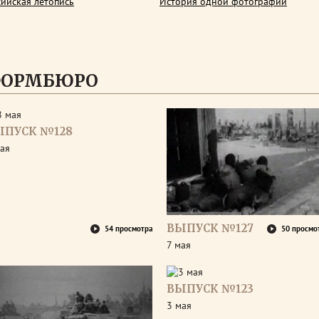
сийская летопись
История одной фотографии
ФОРМБЮРО
ЫПУСК №128
ая
ВЫПУСК №127
54 просмотра
50 просмо
7 мая
ВЫПУСК №123
3 мая