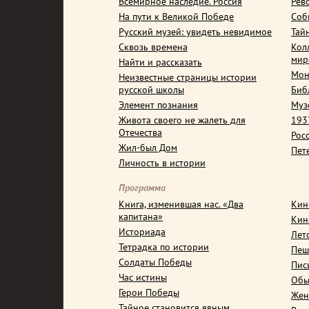
Всемирное наследие. Россия
Рев
На пути к Великой Победе
Соб
Русский музей: увидеть невидимое
Тай
Сквозь времена
Кол
мир
Найти и рассказать
Мон
Неизвестные страницы истории
русской школы
Биб
Элемент познания
Муз
Живота своего не жалеть для
1937
Отечества
Рос
Жил-был Дом
Пет
Личность в истории
Программа
Книга, изменившая нас. «Два
Кин
капитана»
Кин
Историада
Лет
Тетрадка по истории
Пеш
Солдаты Победы
Пис
Час истины
Обы
Герои Победы
Жен
Тайное становится явным