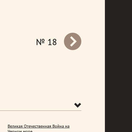
№ 18
prev
Великая Отечественная Война на
Черном море