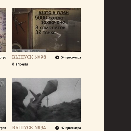
ВЫПУСК №98
отра
54 просмотра
8 апреля
ВЫПУСК №94
тров
42 просмотра