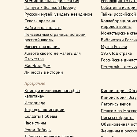
Всемирное наследие. Россия
Революция 1917 г
На пути к Великой Победе
События в истори
Русский музей: увидеть невидимое
Тайны российской
Сквозь времена
Коллаборационис
мировой войны
Найти и рассказать
Монастырские сте
Неизвестные страницы истории
русской школы
Библиотеки Росси
Элемент познания
Музеи России
Живота своего не жалеть для
1937. Год страха
Отечества
Российские динас
Жил-был Дом
Петергоф – жемчу
Личность в истории
Программа
Книга, изменившая нас. «Два
Киноистория. Обс
капитана»
Киноистория. Вст
Историада
Летопись веков
Тетрадка по истории
Пешком по Москв
Солдаты Победы
Письма с фронта
Час истины
Обыкновенная ис
Герои Победы
Женщины в русско
Тайное становится явным