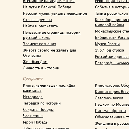
Всемирное наследие. Россия
Революция 1917 г
На пути к Великой Победе
События в истори
Русский музей: увидеть невидимое
Тайны российской
Сквозь времена
Коллаборационис
мировой войны
Найти и рассказать
Монастырские сте
Неизвестные страницы истории
русской школы
Библиотеки Росси
Элемент познания
Музеи России
Живота своего не жалеть для
1937. Год страха
Отечества
Российские динас
Жил-был Дом
Петергоф – жемчу
Личность в истории
Программа
Книга, изменившая нас. «Два
Киноистория. Обс
капитана»
Киноистория. Вст
Историада
Летопись веков
Тетрадка по истории
Пешком по Москв
Солдаты Победы
Письма с фронта
Час истины
Обыкновенная ис
Герои Победы
Женщины в русско
Тайное становится явным