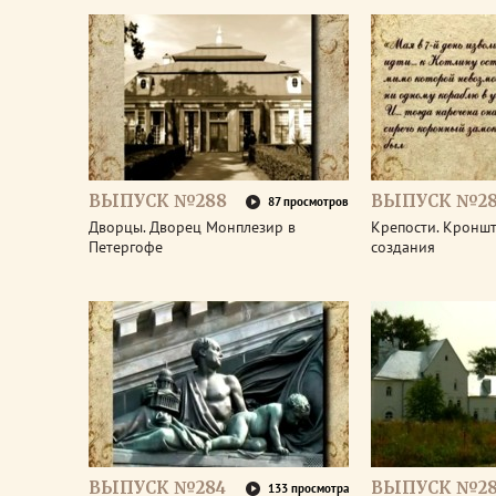
ВЫПУСК №288
ВЫПУСК №28
87 просмотров
Дворцы. Дворец Монплезир в
Крепости. Кроншт
Петергофе
создания
ВЫПУСК №284
ВЫПУСК №28
133 просмотра