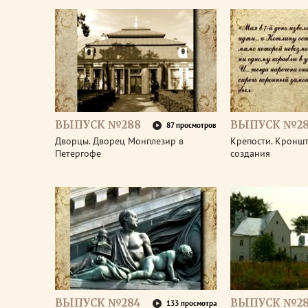
ВЫПУСК №288
ВЫПУСК №28
87 просмотров
Дворцы. Дворец Монплезир в
Крепости. Кроншт
Петергофе
создания
ВЫПУСК №284
ВЫПУСК №28
133 просмотра