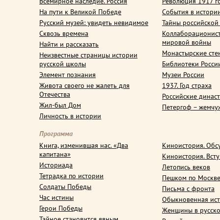
Всемирное наследие. Россия
Революция 1917 г
На пути к Великой Победе
События в истори
Русский музей: увидеть невидимое
Тайны российской
Сквозь времена
Коллаборационис
мировой войны
Найти и рассказать
Монастырские сте
Неизвестные страницы истории
русской школы
Библиотеки Росси
Элемент познания
Музеи России
Живота своего не жалеть для
1937. Год страха
Отечества
Российские динас
Жил-был Дом
Петергоф – жемчу
Личность в истории
Программа
Книга, изменившая нас. «Два
Киноистория. Обс
капитана»
Киноистория. Вст
Историада
Летопись веков
Тетрадка по истории
Пешком по Москв
Солдаты Победы
Письма с фронта
Час истины
Обыкновенная ис
Герои Победы
Женщины в русско
Тайное становится явным