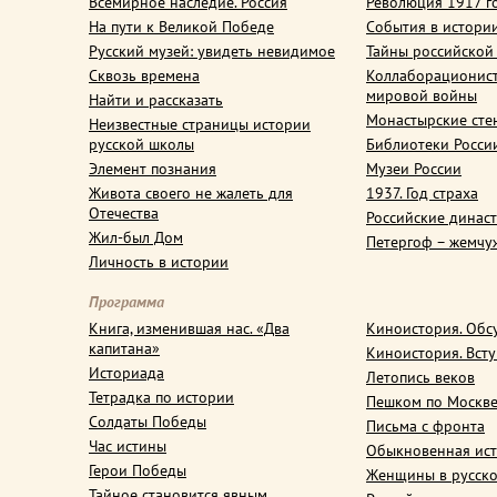
Всемирное наследие. Россия
Революция 1917 г
На пути к Великой Победе
События в истори
Русский музей: увидеть невидимое
Тайны российской
Сквозь времена
Коллаборационис
мировой войны
Найти и рассказать
Монастырские сте
Неизвестные страницы истории
русской школы
Библиотеки Росси
Элемент познания
Музеи России
Живота своего не жалеть для
1937. Год страха
Отечества
Российские динас
Жил-был Дом
Петергоф – жемчу
Личность в истории
Программа
Книга, изменившая нас. «Два
Киноистория. Обс
капитана»
Киноистория. Вст
Историада
Летопись веков
Тетрадка по истории
Пешком по Москв
Солдаты Победы
Письма с фронта
Час истины
Обыкновенная ис
Герои Победы
Женщины в русско
Тайное становится явным