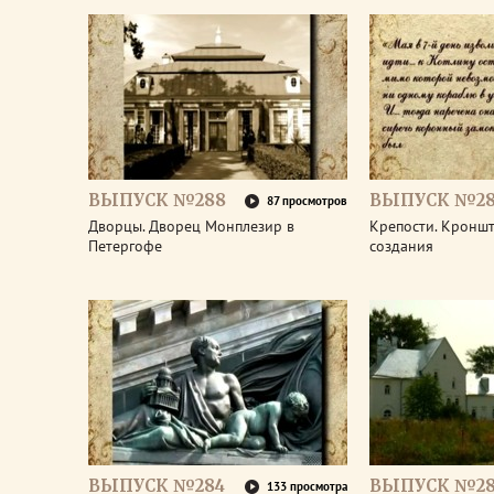
ВЫПУСК №288
ВЫПУСК №28
87 просмотров
Дворцы. Дворец Монплезир в
Крепости. Кроншт
Петергофе
создания
ВЫПУСК №284
ВЫПУСК №28
133 просмотра