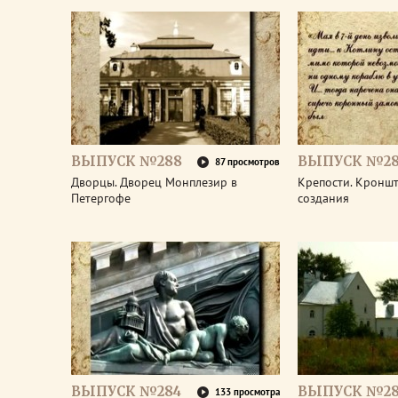
ВЫПУСК №288
ВЫПУСК №28
87 просмотров
Дворцы. Дворец Монплезир в
Крепости. Кроншт
Петергофе
создания
ВЫПУСК №284
ВЫПУСК №28
133 просмотра