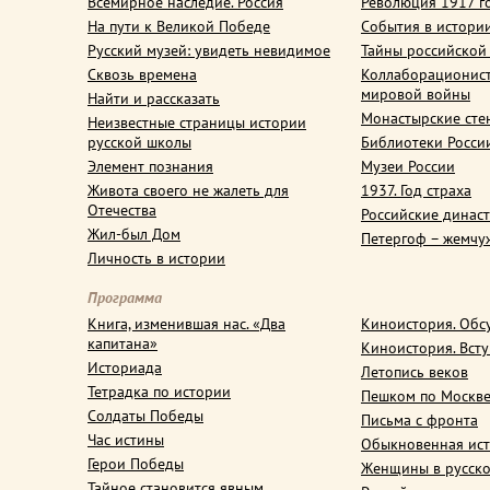
Всемирное наследие. Россия
Революция 1917 г
На пути к Великой Победе
События в истори
Русский музей: увидеть невидимое
Тайны российской
Сквозь времена
Коллаборационис
мировой войны
Найти и рассказать
Монастырские сте
Неизвестные страницы истории
русской школы
Библиотеки Росси
Элемент познания
Музеи России
Живота своего не жалеть для
1937. Год страха
Отечества
Российские динас
Жил-был Дом
Петергоф – жемчу
Личность в истории
Программа
Книга, изменившая нас. «Два
Киноистория. Обс
капитана»
Киноистория. Вст
Историада
Летопись веков
Тетрадка по истории
Пешком по Москв
Солдаты Победы
Письма с фронта
Час истины
Обыкновенная ис
Герои Победы
Женщины в русско
Тайное становится явным