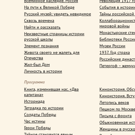
Всемирное наследие. Россия
Революция 1917 г
На пути к Великой Победе
События в истори
Русский музей: увидеть невидимое
Тайны российской
Сквозь времена
Коллаборационис
мировой войны
Найти и рассказать
Монастырские сте
Неизвестные страницы истории
русской школы
Библиотеки Росси
Элемент познания
Музеи России
Живота своего не жалеть для
1937. Год страха
Отечества
Российские динас
Жил-был Дом
Петергоф – жемчу
Личность в истории
Программа
Книга, изменившая нас. «Два
Киноистория. Обс
капитана»
Киноистория. Вст
Историада
Летопись веков
Тетрадка по истории
Пешком по Москв
Солдаты Победы
Письма с фронта
Час истины
Обыкновенная ис
Герои Победы
Женщины в русско
Тайное становится явным