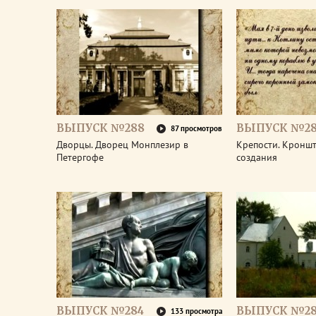
ВЫПУСК №288
ВЫПУСК №28
87 просмотров
Дворцы. Дворец Монплезир в
Крепости. Кроншт
Петергофе
создания
ВЫПУСК №284
ВЫПУСК №28
133 просмотра