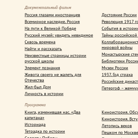
Документальный фильм
Россия глазами иностранцев
Достояние России
Всемирное наследие. Россия
Революция 1917 г
На пути к Великой Победе
События в истори
Русский музей: увидеть невидимое
Тайны российской
Сквозь времена
Коллаборационис
мировой войны
Найти и рассказать
Монастырские сте
Неизвестные страницы истории
русской школы
Библиотеки Росси
Элемент познания
Музеи России
Живота своего не жалеть для
1937. Год страха
Отечества
Российские динас
Жил-был Дом
Петергоф – жемчу
Личность в истории
Программа
Книга, изменившая нас. «Два
Киноистория. Обс
капитана»
Киноистория. Вст
Историада
Летопись веков
Тетрадка по истории
Пешком по Москв