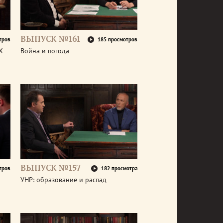
ВЫПУСК №161
тров
185 просмотров
X
Война и погода
ВЫПУСК №157
тров
182 просмотра
УНР: образование и распад