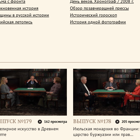
ьма с фронта
День веков. Хронограф / 2008 г.
кновенная история
Обзор позавчерашней прессы
щины в русской истории
Исторический гороскоп
сийская летопись
История одной фотографии
ЫПУСК №179
ВЫПУСК №178
162 просмотра
205 просмо
елирное искусство в Древнем
Июльская монархия во Франции:
пте
царство буржуазии или прав…