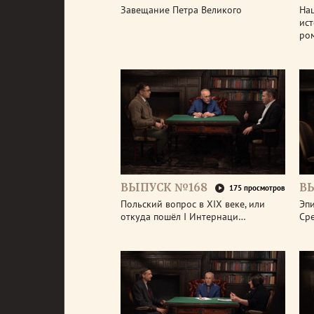
Завещание Петра Великого
На
ис
ро
ВЫПУСК №168
В
175 просмотров
Польский вопрос в XIX веке, или
Эп
откуда пошёл I Интернаци…
Ср