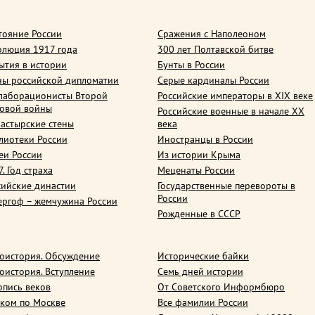
тояние России
Сражения с Наполеоном
олюция 1917 года
300 лет Полтавской битве
ытия в истории
Бунты в России
ны российской дипломатии
Серые кардиналы России
лаборационисты Второй
Российские императоры в XIX веке
овой войны
Российские военные в начале ХХ
астырские стены
века
лиотеки России
Иностранцы в России
еи России
Из истории Крыма
. Год страха
Меценаты России
сийские династии
Государственные перевороты в
России
ергоф – жемчужина России
Рожденные в СССР
оистория. Обсуждение
Исторические байки
оистория. Вступление
Семь дней истории
опись веков
От Советского Информбюро
ком по Москве
Все фамилии России