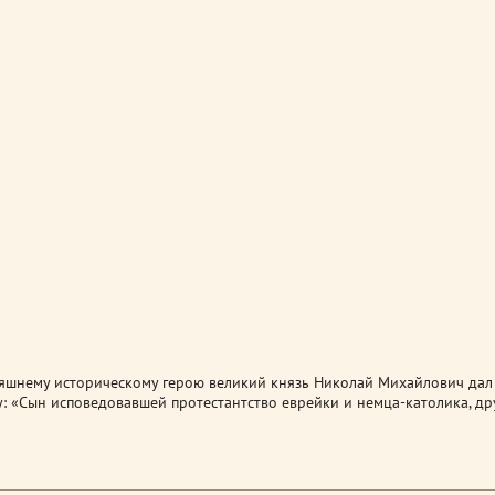
яшнему историческому герою великий князь Николай Михайлович дал
: «Сын исповедовавшей протестантство еврейки и немца-католика, др