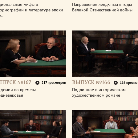
циональные мифы в
Направления ленд-лиза в годы
ториографии и литературе эпохи
Великой Отечественной войны
м…
ЫПУСК №167
ВЫПУСК №166
217 просмотров
116 просмо
идемии во времена
Подлинное в историческом
едневековья
художественном романе