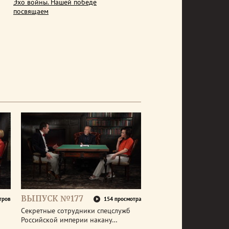
Эхо войны. Нашей победе
посвящаем
ВЫПУСК №177
тров
154 просмотра
Секретные сотрудники спецслужб
Российской империи накану…