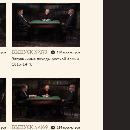
ВЫПУСК №173
тров
150 просмотров
Заграничные походы русской армии
1813-14 гг.
ВЫПУСК №169
тров
114 просмотров