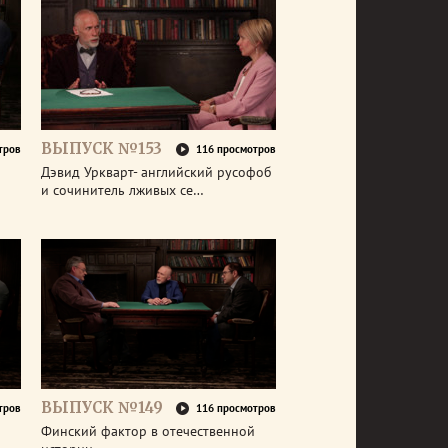
ВЫПУСК №153
тров
116 просмотров
Дэвид Уркварт- английский русофоб
и сочинитель лживых се…
ВЫПУСК №149
тров
116 просмотров
Финский фактор в отечественной