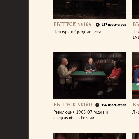
ВЫПУСК №164
В
137 просмотров
Цензура в Средние века
Пр
191
ВЫПУСК №160
В
196 просмотров
Революция 1905-07 годов и
Ли
спецслужбы в России