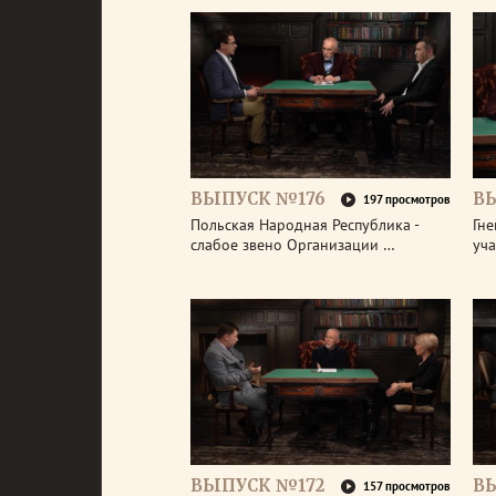
ВЫПУСК №176
В
197 просмотров
Польская Народная Республика -
Гне
слабое звено Организации …
уч
ВЫПУСК №172
В
157 просмотров