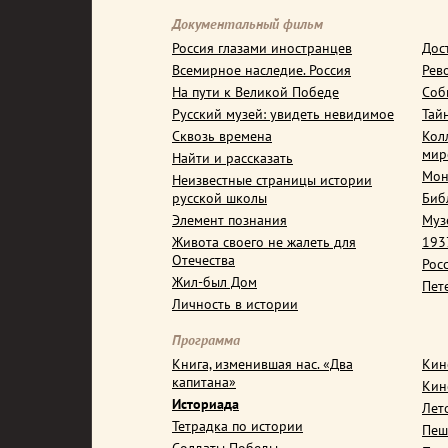
Документальный фильм
Россия глазами иностранцев
Дос
Всемирное наследие. Россия
Рев
На пути к Великой Победе
Соб
Русский музей: увидеть невидимое
Тай
Сквозь времена
Кол
мир
Найти и рассказать
Мон
Неизвестные страницы истории
русской школы
Биб
Элемент познания
Муз
Живота своего не жалеть для
1937
Отечества
Рос
Жил-был Дом
Пет
Личность в истории
Программа
Книга, изменившая нас. «Два
Кин
капитана»
Кин
Историада
Лет
Тетрадка по истории
Пеш