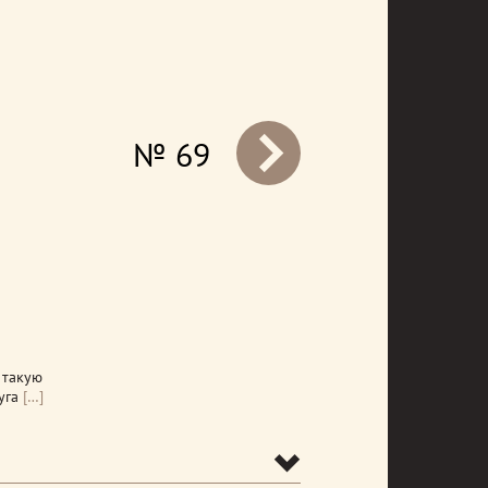
№ 69
prev
 такую
уга
[…]