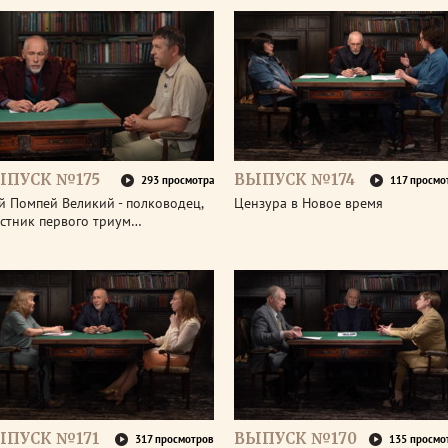
ЫПУСК №175
ВЫПУСК №174
293 просмотра
117 просмо
й Помпей Великий - полководец,
Цензура в Новое время
астник первого триум…
ЫПУСК №171
ВЫПУСК №170
317 просмотров
135 просмо