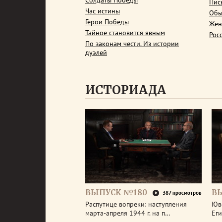
Солдаты Победы
Пис
Час истины
Обы
Герои Победы
Жен
Тайное становится явным
Рос
По законам чести. Из истории
дуэлей
ИСТОРИАДА
ВЫПУСК №180
В
387 просмотров
Распутице вопреки: наступления
Юв
марта-апреля 1944 г. на п…
Еги