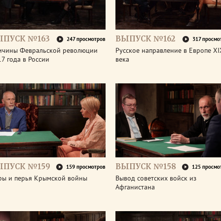
ЫПУСК №163
ВЫПУСК №162
247 просмотров
317 просмо
ичины Февральской революции
Русское направление в Европе XI
7 года в России
века
ЫПУСК №159
ВЫПУСК №158
159 просмотров
125 просмо
ры и перья Крымской войны
Вывод советских войск из
Афганистана