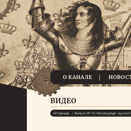
О КАНАЛЕ
НОВОС
ВИДЕО
Историада
Выпуск № 70. Нессельроде - русский