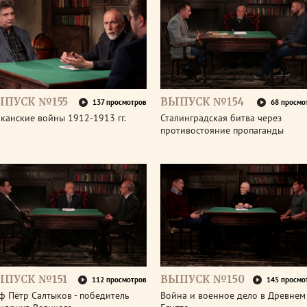
ЫПУСК №155
ВЫПУСК №154
137 просмотров
68 просмо
канские войны 1912-1913 гг.
Сталинградская битва через
противостояние пропаганды
ЫПУСК №151
ВЫПУСК №150
112 просмотров
145 просмо
ф Пётр Салтыков - победитель
Война и военное дело в Древнем